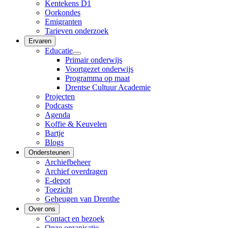
Kentekens D1
Oorkondes
Emigranten
Tarieven onderzoek
Ervaren
Educatie
Primair onderwijs
Voortgezet onderwijs
Programma op maat
Drentse Cultuur Academie
Projecten
Podcasts
Agenda
Koffie & Keuvelen
Bartje
Blogs
Ondersteunen
Archiefbeheer
Archief overdragen
E-depot
Toezicht
Geheugen van Drenthe
Over ons
Contact en bezoek
Onze organisatie