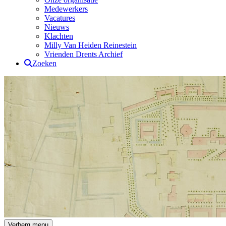
Medewerkers
Vacatures
Nieuws
Klachten
Milly Van Heiden Reinestein
Vrienden Drents Archief
Zoeken
Drents Archief
Verberg menu