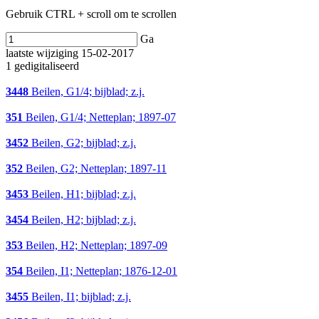
Gebruik CTRL + scroll om te scrollen
Ga
laatste wijziging 15-02-2017
1 gedigitaliseerd
3448
Beilen, G1/4; bijblad; z.j.
351
Beilen, G1/4; Netteplan; 1897-07
3452
Beilen, G2; bijblad; z.j.
352
Beilen, G2; Netteplan; 1897-11
3453
Beilen, H1; bijblad; z.j.
3454
Beilen, H2; bijblad; z.j.
353
Beilen, H2; Netteplan; 1897-09
354
Beilen, I1; Netteplan; 1876-12-01
3455
Beilen, I1; bijblad; z.j.