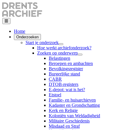
Home
Onderzoeken
Start je onderzoek
Hoe werkt archiefonderzoek?
Zoeken op onderwerp
Belastingen
Beroepen en ambachten
Bevolkingsregister
Burgerlijke stand
CABR
DTOB-registers
E-depot: wat is het?
Etstoel
Familie- en huisarchieven
Kadaster en Grondschatting
Kerk en Religie
Koloniën van Weldadigheid
Militaire Geschiedenis
Misdaad en Straf