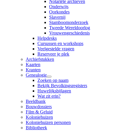
Notariële archieven
Onderwijs
Oorkondes
Slavernij
Stamboomonderzoek
Tweede Wereldoorlog
Vrouwengeschiedenis
Helpdesks
Cursussen en workshops
Veelgestelde vragen
Reserveer je plek
Archiefstukken
Kaarten
Kranten
Genealogie
Zoeken op naam
Bekijk Bevolkingsregisters
Huwelijksbijlagen
Wat zit erin?
Beeldbank
Bouwdossiers
Film & Geluid
Koloniehuizen
Koloniehuizen personen
Bibliotheek