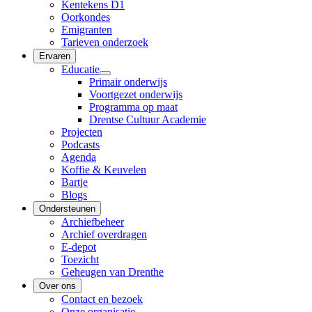
Kentekens D1
Oorkondes
Emigranten
Tarieven onderzoek
Ervaren
Educatie
Primair onderwijs
Voortgezet onderwijs
Programma op maat
Drentse Cultuur Academie
Projecten
Podcasts
Agenda
Koffie & Keuvelen
Bartje
Blogs
Ondersteunen
Archiefbeheer
Archief overdragen
E-depot
Toezicht
Geheugen van Drenthe
Over ons
Contact en bezoek
Onze organisatie