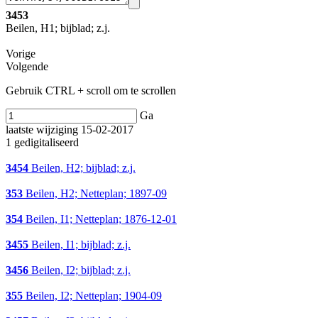
3453
Beilen, H1; bijblad; z.j.
Vorige
Volgende
Gebruik CTRL + scroll om te scrollen
Ga
laatste wijziging 15-02-2017
1 gedigitaliseerd
3454
Beilen, H2; bijblad; z.j.
353
Beilen, H2; Netteplan; 1897-09
354
Beilen, I1; Netteplan; 1876-12-01
3455
Beilen, I1; bijblad; z.j.
3456
Beilen, I2; bijblad; z.j.
355
Beilen, I2; Netteplan; 1904-09