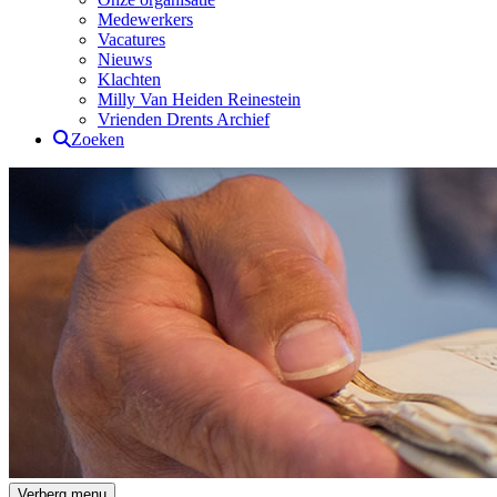
Medewerkers
Vacatures
Nieuws
Klachten
Milly Van Heiden Reinestein
Vrienden Drents Archief
Zoeken
Drents Archief
Verberg menu