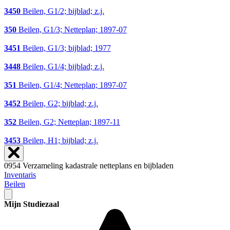
3450
Beilen, G1/2; bijblad; z.j.
350
Beilen, G1/3; Netteplan; 1897-07
3451
Beilen, G1/3; bijblad; 1977
3448
Beilen, G1/4; bijblad; z.j.
351
Beilen, G1/4; Netteplan; 1897-07
3452
Beilen, G2; bijblad; z.j.
352
Beilen, G2; Netteplan; 1897-11
3453
Beilen, H1; bijblad; z.j.
0954 Verzameling kadastrale netteplans en bijbladen
Inventaris
Beilen
Mijn Studiezaal