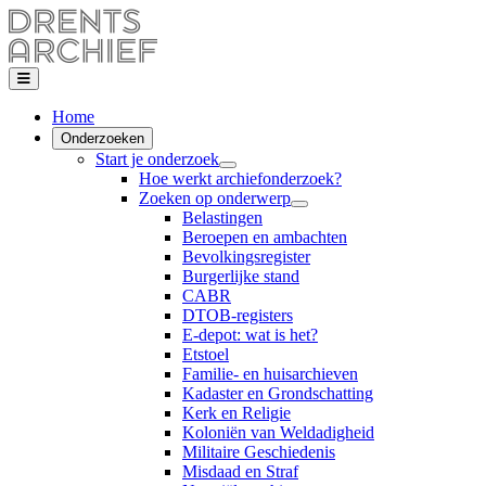
Home
Onderzoeken
Start je onderzoek
Hoe werkt archiefonderzoek?
Zoeken op onderwerp
Belastingen
Beroepen en ambachten
Bevolkingsregister
Burgerlijke stand
CABR
DTOB-registers
E-depot: wat is het?
Etstoel
Familie- en huisarchieven
Kadaster en Grondschatting
Kerk en Religie
Koloniën van Weldadigheid
Militaire Geschiedenis
Misdaad en Straf