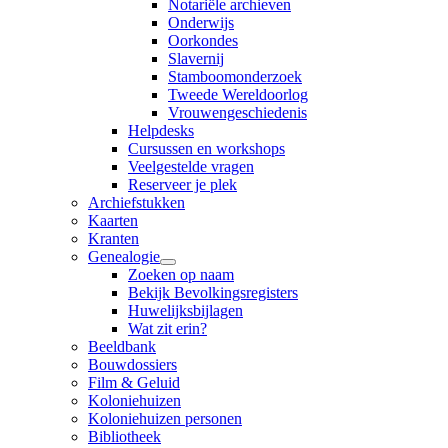
Notariële archieven
Onderwijs
Oorkondes
Slavernij
Stamboomonderzoek
Tweede Wereldoorlog
Vrouwengeschiedenis
Helpdesks
Cursussen en workshops
Veelgestelde vragen
Reserveer je plek
Archiefstukken
Kaarten
Kranten
Genealogie
Zoeken op naam
Bekijk Bevolkingsregisters
Huwelijksbijlagen
Wat zit erin?
Beeldbank
Bouwdossiers
Film & Geluid
Koloniehuizen
Koloniehuizen personen
Bibliotheek