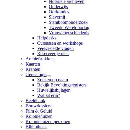
Notariële archieven
Onderwijs
Oorkondes
Slavernij
Stamboomonderzoek
Tweede Wereldoorlog
Vrouwengeschiedenis
Helpdesks
Cursussen en workshops
Veelgestelde vragen
Reserveer je plek
Archiefstukken
Kaarten
Kranten
Genealogie
Zoeken op naam
Bekijk Bevolkingsregisters
Huwelijksbijlagen
Wat zit erin?
Beeldbank
Bouwdossiers
Film & Geluid
Koloniehuizen
Koloniehuizen personen
Bibliotheek