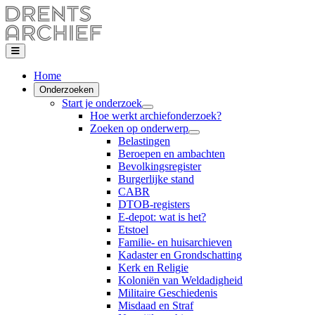
Home
Onderzoeken
Start je onderzoek
Hoe werkt archiefonderzoek?
Zoeken op onderwerp
Belastingen
Beroepen en ambachten
Bevolkingsregister
Burgerlijke stand
CABR
DTOB-registers
E-depot: wat is het?
Etstoel
Familie- en huisarchieven
Kadaster en Grondschatting
Kerk en Religie
Koloniën van Weldadigheid
Militaire Geschiedenis
Misdaad en Straf