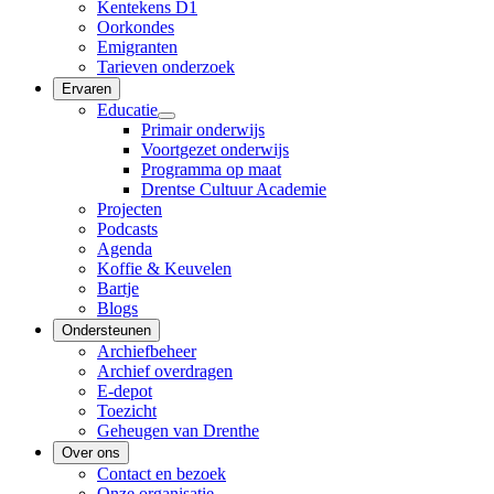
Kentekens D1
Oorkondes
Emigranten
Tarieven onderzoek
Ervaren
Educatie
Primair onderwijs
Voortgezet onderwijs
Programma op maat
Drentse Cultuur Academie
Projecten
Podcasts
Agenda
Koffie & Keuvelen
Bartje
Blogs
Ondersteunen
Archiefbeheer
Archief overdragen
E-depot
Toezicht
Geheugen van Drenthe
Over ons
Contact en bezoek
Onze organisatie