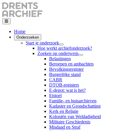
Home
Onderzoeken
Start je onderzoek
Hoe werkt archiefonderzoek?
Zoeken op onderwerp
Belastingen
Beroepen en ambachten
Bevolkingsregister
Burgerlijke stand
CABR
DTOB-registers
E-depot: wat is het?
Etstoel
Familie- en huisarchieven
Kadaster en Grondschatting
Kerk en Religie
Koloniën van Weldadigheid
Militaire Geschiedenis
Misdaad en Straf