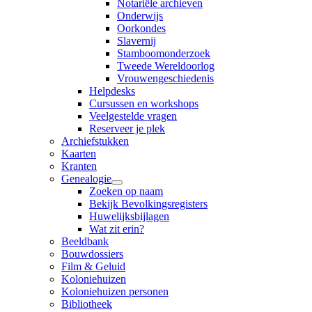
Notariële archieven
Onderwijs
Oorkondes
Slavernij
Stamboomonderzoek
Tweede Wereldoorlog
Vrouwengeschiedenis
Helpdesks
Cursussen en workshops
Veelgestelde vragen
Reserveer je plek
Archiefstukken
Kaarten
Kranten
Genealogie
Zoeken op naam
Bekijk Bevolkingsregisters
Huwelijksbijlagen
Wat zit erin?
Beeldbank
Bouwdossiers
Film & Geluid
Koloniehuizen
Koloniehuizen personen
Bibliotheek