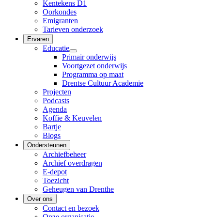
Kentekens D1
Oorkondes
Emigranten
Tarieven onderzoek
Ervaren
Educatie
Primair onderwijs
Voortgezet onderwijs
Programma op maat
Drentse Cultuur Academie
Projecten
Podcasts
Agenda
Koffie & Keuvelen
Bartje
Blogs
Ondersteunen
Archiefbeheer
Archief overdragen
E-depot
Toezicht
Geheugen van Drenthe
Over ons
Contact en bezoek
Onze organisatie