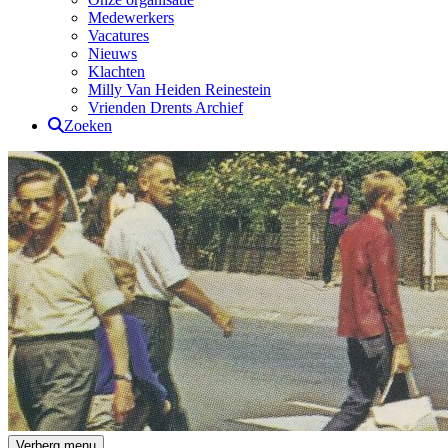
Medewerkers
Vacatures
Nieuws
Klachten
Milly Van Heiden Reinestein
Vrienden Drents Archief
Zoeken
Drents Archief
Verberg menu