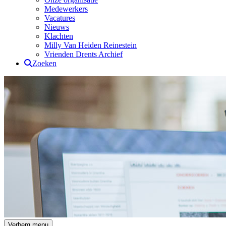
Medewerkers
Vacatures
Nieuws
Klachten
Milly Van Heiden Reinestein
Vrienden Drents Archief
Zoeken
Drents Archief
Verberg menu