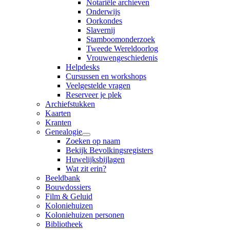
Notariële archieven
Onderwijs
Oorkondes
Slavernij
Stamboomonderzoek
Tweede Wereldoorlog
Vrouwengeschiedenis
Helpdesks
Cursussen en workshops
Veelgestelde vragen
Reserveer je plek
Archiefstukken
Kaarten
Kranten
Genealogie
Zoeken op naam
Bekijk Bevolkingsregisters
Huwelijksbijlagen
Wat zit erin?
Beeldbank
Bouwdossiers
Film & Geluid
Koloniehuizen
Koloniehuizen personen
Bibliotheek