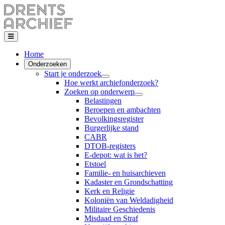
Home
Onderzoeken
Start je onderzoek
Hoe werkt archiefonderzoek?
Zoeken op onderwerp
Belastingen
Beroepen en ambachten
Bevolkingsregister
Burgerlijke stand
CABR
DTOB-registers
E-depot: wat is het?
Etstoel
Familie- en huisarchieven
Kadaster en Grondschatting
Kerk en Religie
Koloniën van Weldadigheid
Militaire Geschiedenis
Misdaad en Straf