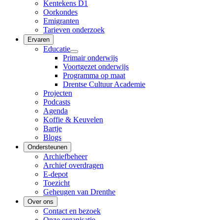
Kentekens D1
Oorkondes
Emigranten
Tarieven onderzoek
Ervaren
Educatie
Primair onderwijs
Voortgezet onderwijs
Programma op maat
Drentse Cultuur Academie
Projecten
Podcasts
Agenda
Koffie & Keuvelen
Bartje
Blogs
Ondersteunen
Archiefbeheer
Archief overdragen
E-depot
Toezicht
Geheugen van Drenthe
Over ons
Contact en bezoek
Onze organisatie