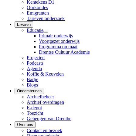
Kentekens D1
Oorkondes
Emigranten
Tarieven onderzoek
Ervaren
Educatie
Primair onderwijs
Voortgezet onderwijs
Programma op maat
Drentse Cultuur Academie
Projecten
Podcasts
Agenda
Koffie & Keuvelen
Bartje
Blogs
Ondersteunen
Archiefbeheer
Archief overdragen
E-depot
Toezicht
Geheugen van Drenthe
Over ons
Contact en bezoek
Onze organisatie