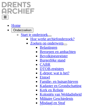
Home
Onderzoeken
Start je onderzoek
Hoe werkt archiefonderzoek?
Zoeken op onderwerp
Belastingen
Beroepen en ambachten
Bevolkingsregister
Burgerlijke stand
CABR
DTOB-registers
E-depot: wat is het?
Etstoel
Familie- en huisarchieven
Kadaster en Grondschatting
Kerk en Religie
Koloniën van Weldadigheid
Militaire Geschiedenis
Misdaad en Straf