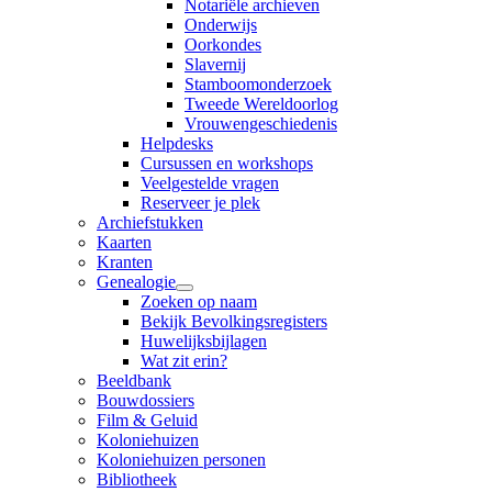
Notariële archieven
Onderwijs
Oorkondes
Slavernij
Stamboomonderzoek
Tweede Wereldoorlog
Vrouwengeschiedenis
Helpdesks
Cursussen en workshops
Veelgestelde vragen
Reserveer je plek
Archiefstukken
Kaarten
Kranten
Genealogie
Zoeken op naam
Bekijk Bevolkingsregisters
Huwelijksbijlagen
Wat zit erin?
Beeldbank
Bouwdossiers
Film & Geluid
Koloniehuizen
Koloniehuizen personen
Bibliotheek