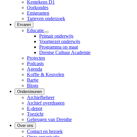
Kentekens D1
Oorkondes
Emigranten
Tarieven onderzoek
Ervaren
Educatie
Primair onderwijs
Voortgezet onderwijs
Programma op maat
Drentse Cultuur Academie
Projecten
Podcasts
Agenda
Koffie & Keuvelen
Bartje
Blogs
Ondersteunen
Archiefbeheer
Archief overdragen
E-depot
Toezicht
Geheugen van Drenthe
Over ons
Contact en bezoek
Onze organisatie