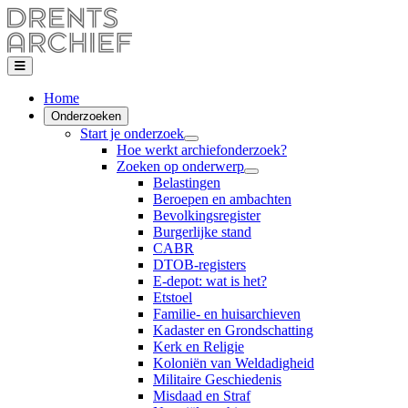
Home
Onderzoeken
Start je onderzoek
Hoe werkt archiefonderzoek?
Zoeken op onderwerp
Belastingen
Beroepen en ambachten
Bevolkingsregister
Burgerlijke stand
CABR
DTOB-registers
E-depot: wat is het?
Etstoel
Familie- en huisarchieven
Kadaster en Grondschatting
Kerk en Religie
Koloniën van Weldadigheid
Militaire Geschiedenis
Misdaad en Straf