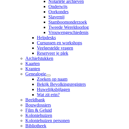
Notariële archieven
Onderwijs
Oorkondes
Slavernij
Stamboomonderzoek
Tweede Wereldoorlog
Vrouwengeschiedenis
Helpdesks
Cursussen en workshops
Veelgestelde vragen
Reserveer je plek
Archiefstukken
Kaarten
Kranten
Genealogie
Zoeken op naam
Bekijk Bevolkingsregisters
Huwelijksbijlagen
Wat zit erin?
Beeldbank
Bouwdossiers
Film & Geluid
Koloniehuizen
Koloniehuizen personen
Bibliotheek