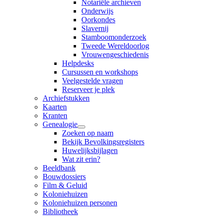
Notariële archieven
Onderwijs
Oorkondes
Slavernij
Stamboomonderzoek
Tweede Wereldoorlog
Vrouwengeschiedenis
Helpdesks
Cursussen en workshops
Veelgestelde vragen
Reserveer je plek
Archiefstukken
Kaarten
Kranten
Genealogie
Zoeken op naam
Bekijk Bevolkingsregisters
Huwelijksbijlagen
Wat zit erin?
Beeldbank
Bouwdossiers
Film & Geluid
Koloniehuizen
Koloniehuizen personen
Bibliotheek