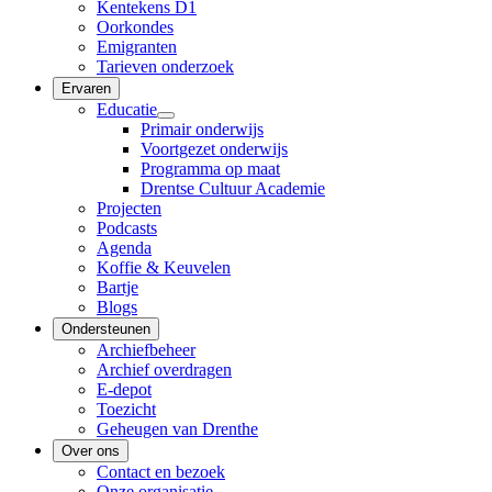
Kentekens D1
Oorkondes
Emigranten
Tarieven onderzoek
Ervaren
Educatie
Primair onderwijs
Voortgezet onderwijs
Programma op maat
Drentse Cultuur Academie
Projecten
Podcasts
Agenda
Koffie & Keuvelen
Bartje
Blogs
Ondersteunen
Archiefbeheer
Archief overdragen
E-depot
Toezicht
Geheugen van Drenthe
Over ons
Contact en bezoek
Onze organisatie