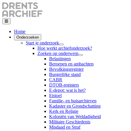
Home
Onderzoeken
Start je onderzoek
Hoe werkt archiefonderzoek?
Zoeken op onderwerp
Belastingen
Beroepen en ambachten
Bevolkingsregister
Burgerlijke stand
CABR
DTOB-registers
E-depot: wat is het?
Etstoel
Familie- en huisarchieven
Kadaster en Grondschatting
Kerk en Religie
Koloniën van Weldadigheid
Militaire Geschiedenis
Misdaad en Straf