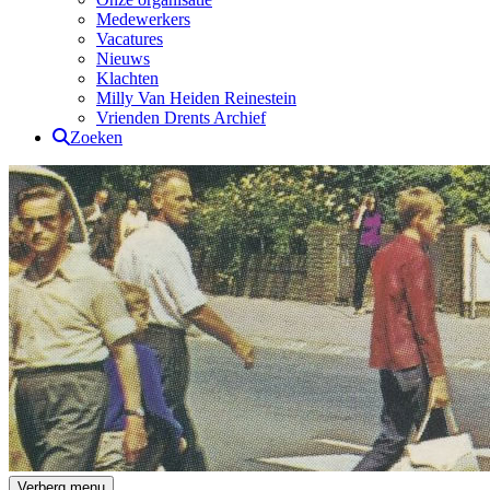
Medewerkers
Vacatures
Nieuws
Klachten
Milly Van Heiden Reinestein
Vrienden Drents Archief
Zoeken
Drents Archief
Verberg menu