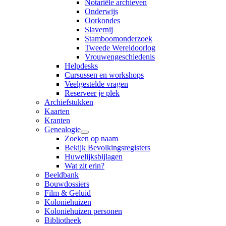
Notariële archieven
Onderwijs
Oorkondes
Slavernij
Stamboomonderzoek
Tweede Wereldoorlog
Vrouwengeschiedenis
Helpdesks
Cursussen en workshops
Veelgestelde vragen
Reserveer je plek
Archiefstukken
Kaarten
Kranten
Genealogie
Zoeken op naam
Bekijk Bevolkingsregisters
Huwelijksbijlagen
Wat zit erin?
Beeldbank
Bouwdossiers
Film & Geluid
Koloniehuizen
Koloniehuizen personen
Bibliotheek