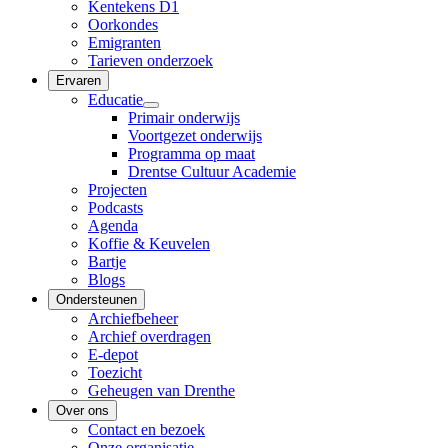
Kentekens D1
Oorkondes
Emigranten
Tarieven onderzoek
Ervaren
Educatie
Primair onderwijs
Voortgezet onderwijs
Programma op maat
Drentse Cultuur Academie
Projecten
Podcasts
Agenda
Koffie & Keuvelen
Bartje
Blogs
Ondersteunen
Archiefbeheer
Archief overdragen
E-depot
Toezicht
Geheugen van Drenthe
Over ons
Contact en bezoek
Onze organisatie