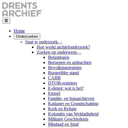
Home
Onderzoeken
Start je onderzoek
Hoe werkt archiefonderzoek?
Zoeken op onderwerp
Belastingen
Beroepen en ambachten
Bevolkingsregister
Burgerlijke stand
CABR
DTOB-registers
E-depot: wat is het?
Etstoel
Familie- en huisarchieven
Kadaster en Grondschatting
Kerk en Religie
Koloniën van Weldadigheid
Militaire Geschiedenis
Misdaad en Straf