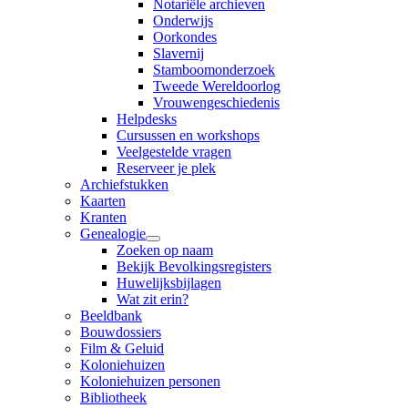
Notariële archieven
Onderwijs
Oorkondes
Slavernij
Stamboomonderzoek
Tweede Wereldoorlog
Vrouwengeschiedenis
Helpdesks
Cursussen en workshops
Veelgestelde vragen
Reserveer je plek
Archiefstukken
Kaarten
Kranten
Genealogie
Zoeken op naam
Bekijk Bevolkingsregisters
Huwelijksbijlagen
Wat zit erin?
Beeldbank
Bouwdossiers
Film & Geluid
Koloniehuizen
Koloniehuizen personen
Bibliotheek