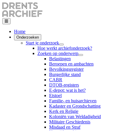
Home
Onderzoeken
Start je onderzoek
Hoe werkt archiefonderzoek?
Zoeken op onderwerp
Belastingen
Beroepen en ambachten
Bevolkingsregister
Burgerlijke stand
CABR
DTOB-registers
E-depot: wat is het?
Etstoel
Familie- en huisarchieven
Kadaster en Grondschatting
Kerk en Religie
Koloniën van Weldadigheid
Militaire Geschiedenis
Misdaad en Straf