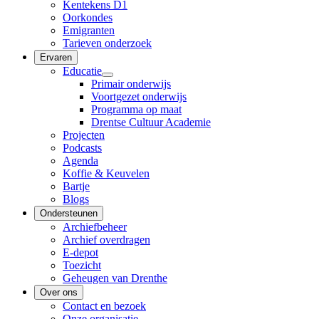
Kentekens D1
Oorkondes
Emigranten
Tarieven onderzoek
Ervaren
Educatie
Primair onderwijs
Voortgezet onderwijs
Programma op maat
Drentse Cultuur Academie
Projecten
Podcasts
Agenda
Koffie & Keuvelen
Bartje
Blogs
Ondersteunen
Archiefbeheer
Archief overdragen
E-depot
Toezicht
Geheugen van Drenthe
Over ons
Contact en bezoek
Onze organisatie