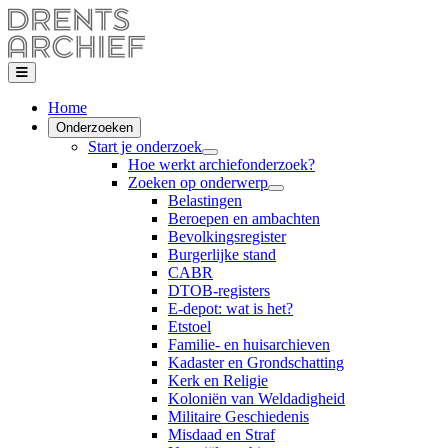
Home
Onderzoeken
Start je onderzoek
Hoe werkt archiefonderzoek?
Zoeken op onderwerp
Belastingen
Beroepen en ambachten
Bevolkingsregister
Burgerlijke stand
CABR
DTOB-registers
E-depot: wat is het?
Etstoel
Familie- en huisarchieven
Kadaster en Grondschatting
Kerk en Religie
Koloniën van Weldadigheid
Militaire Geschiedenis
Misdaad en Straf