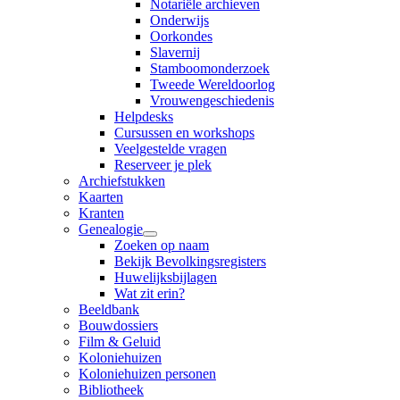
Notariële archieven
Onderwijs
Oorkondes
Slavernij
Stamboomonderzoek
Tweede Wereldoorlog
Vrouwengeschiedenis
Helpdesks
Cursussen en workshops
Veelgestelde vragen
Reserveer je plek
Archiefstukken
Kaarten
Kranten
Genealogie
Zoeken op naam
Bekijk Bevolkingsregisters
Huwelijksbijlagen
Wat zit erin?
Beeldbank
Bouwdossiers
Film & Geluid
Koloniehuizen
Koloniehuizen personen
Bibliotheek