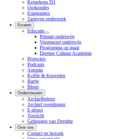
Kentekens D1
Oorkondes
Emigranten
Tarieven onderzoek
Ervaren
Educatie
Primair onderwijs
Voortgezet onderwijs
Programma op maat
Drentse Cultuur Academie
Projecten
Podcasts
Agenda
Koffie & Keuvelen
Bartje
Blogs
Ondersteunen
Archiefbeheer
Archief overdragen
E-depot
Toezicht
Geheugen van Drenthe
Over ons
Contact en bezoek
Onze organisatie