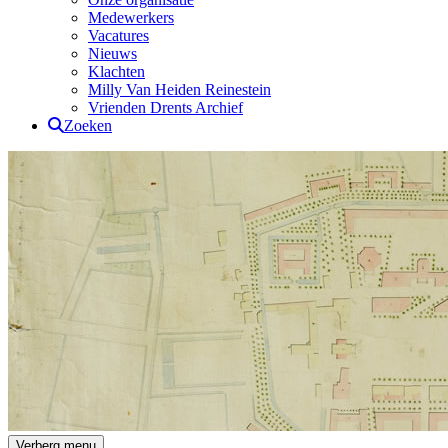
Medewerkers
Vacatures
Nieuws
Klachten
Milly Van Heiden Reinestein
Vrienden Drents Archief
Zoeken
Drents Archief
Verberg menu