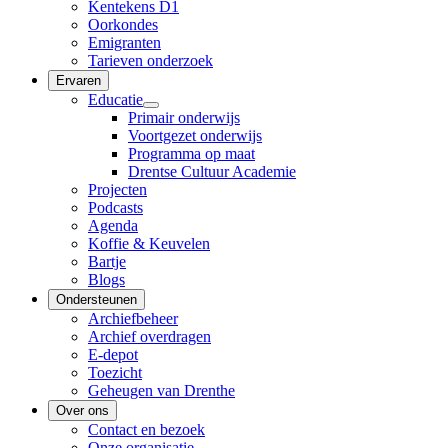
Kentekens D1
Oorkondes
Emigranten
Tarieven onderzoek
Ervaren
Educatie
Primair onderwijs
Voortgezet onderwijs
Programma op maat
Drentse Cultuur Academie
Projecten
Podcasts
Agenda
Koffie & Keuvelen
Bartje
Blogs
Ondersteunen
Archiefbeheer
Archief overdragen
E-depot
Toezicht
Geheugen van Drenthe
Over ons
Contact en bezoek
Onze organisatie