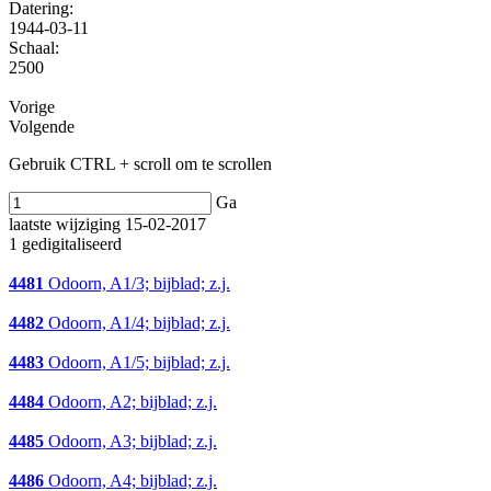
Datering
:
1944-03-11
Schaal
:
2500
Vorige
Volgende
Gebruik CTRL + scroll om te scrollen
Ga
laatste wijziging 15-02-2017
1 gedigitaliseerd
4481
Odoorn, A1/3; bijblad; z.j.
4482
Odoorn, A1/4; bijblad; z.j.
4483
Odoorn, A1/5; bijblad; z.j.
4484
Odoorn, A2; bijblad; z.j.
4485
Odoorn, A3; bijblad; z.j.
4486
Odoorn, A4; bijblad; z.j.