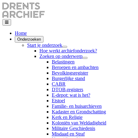
Home
Onderzoeken
Start je onderzoek
Hoe werkt archiefonderzoek?
Zoeken op onderwerp
Belastingen
Beroepen en ambachten
Bevolkingsregister
Burgerlijke stand
CABR
DTOB-registers
E-depot: wat is het?
Etstoel
Familie- en huisarchieven
Kadaster en Grondschatting
Kerk en Religie
Koloniën van Weldadigheid
Militaire Geschiedenis
Misdaad en Straf