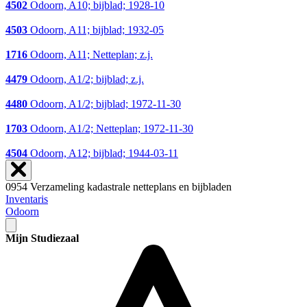
4502
Odoorn, A10; bijblad; 1928-10
4503
Odoorn, A11; bijblad; 1932-05
1716
Odoorn, A11; Netteplan; z.j.
4479
Odoorn, A1/2; bijblad; z.j.
4480
Odoorn, A1/2; bijblad; 1972-11-30
1703
Odoorn, A1/2; Netteplan; 1972-11-30
4504
Odoorn, A12; bijblad; 1944-03-11
0954 Verzameling kadastrale netteplans en bijbladen
Inventaris
Odoorn
Mijn Studiezaal