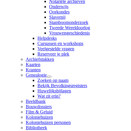
Notariële archieven
Onderwijs
Oorkondes
Slavernij
Stamboomonderzoek
Tweede Wereldoorlog
Vrouwengeschiedenis
Helpdesks
Cursussen en workshops
Veelgestelde vragen
Reserveer je plek
Archiefstukken
Kaarten
Kranten
Genealogie
Zoeken op naam
Bekijk Bevolkingsregisters
Huwelijksbijlagen
Wat zit erin?
Beeldbank
Bouwdossiers
Film & Geluid
Koloniehuizen
Koloniehuizen personen
Bibliotheek