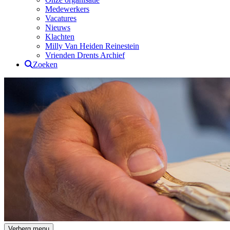
Medewerkers
Vacatures
Nieuws
Klachten
Milly Van Heiden Reinestein
Vrienden Drents Archief
Zoeken
Drents Archief
Verberg menu