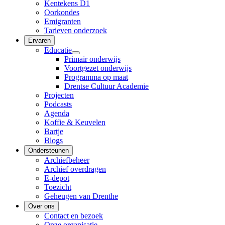
Kentekens D1
Oorkondes
Emigranten
Tarieven onderzoek
Ervaren
Educatie
Primair onderwijs
Voortgezet onderwijs
Programma op maat
Drentse Cultuur Academie
Projecten
Podcasts
Agenda
Koffie & Keuvelen
Bartje
Blogs
Ondersteunen
Archiefbeheer
Archief overdragen
E-depot
Toezicht
Geheugen van Drenthe
Over ons
Contact en bezoek
Onze organisatie