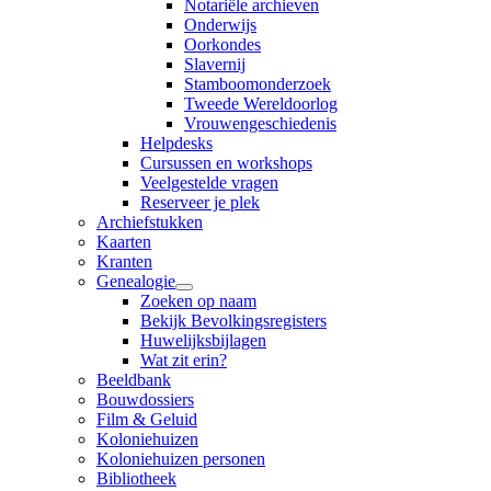
Notariële archieven
Onderwijs
Oorkondes
Slavernij
Stamboomonderzoek
Tweede Wereldoorlog
Vrouwengeschiedenis
Helpdesks
Cursussen en workshops
Veelgestelde vragen
Reserveer je plek
Archiefstukken
Kaarten
Kranten
Genealogie
Zoeken op naam
Bekijk Bevolkingsregisters
Huwelijksbijlagen
Wat zit erin?
Beeldbank
Bouwdossiers
Film & Geluid
Koloniehuizen
Koloniehuizen personen
Bibliotheek