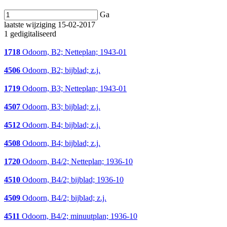
Ga
laatste wijziging 15-02-2017
1 gedigitaliseerd
1718
Odoorn, B2; Netteplan; 1943-01
4506
Odoorn, B2; bijblad; z.j.
1719
Odoorn, B3; Netteplan; 1943-01
4507
Odoorn, B3; bijblad; z.j.
4512
Odoorn, B4; bijblad; z.j.
4508
Odoorn, B4; bijblad; z.j.
1720
Odoorn, B4/2; Netteplan; 1936-10
4510
Odoorn, B4/2; bijblad; 1936-10
4509
Odoorn, B4/2; bijblad; z.j.
4511
Odoorn, B4/2; minuutplan; 1936-10