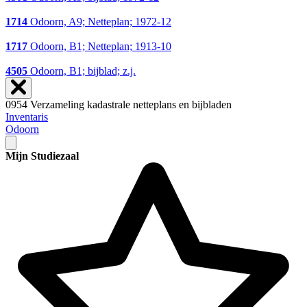
1714
Odoorn, A9; Netteplan; 1972-12
1717
Odoorn, B1; Netteplan; 1913-10
4505
Odoorn, B1; bijblad; z.j.
0954 Verzameling kadastrale netteplans en bijbladen
Inventaris
Odoorn
Mijn Studiezaal