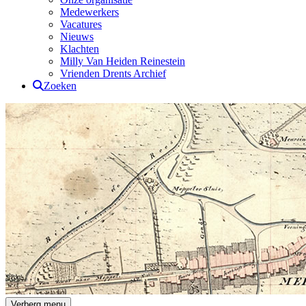
Medewerkers
Vacatures
Nieuws
Klachten
Milly Van Heiden Reinestein
Vrienden Drents Archief
Zoeken
Drents Archief
Verberg menu