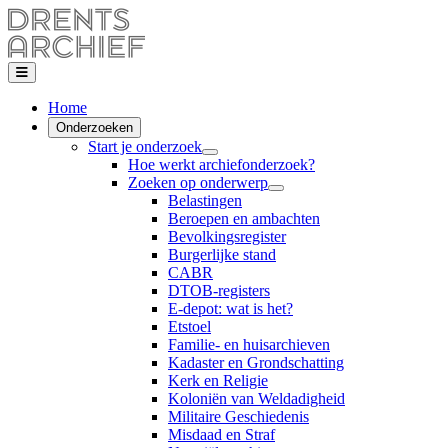
Home
Onderzoeken
Start je onderzoek
Hoe werkt archiefonderzoek?
Zoeken op onderwerp
Belastingen
Beroepen en ambachten
Bevolkingsregister
Burgerlijke stand
CABR
DTOB-registers
E-depot: wat is het?
Etstoel
Familie- en huisarchieven
Kadaster en Grondschatting
Kerk en Religie
Koloniën van Weldadigheid
Militaire Geschiedenis
Misdaad en Straf