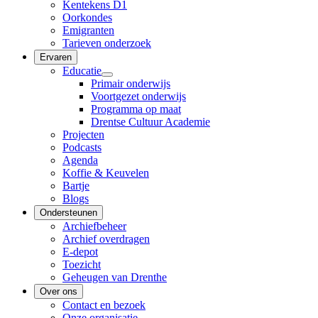
Kentekens D1
Oorkondes
Emigranten
Tarieven onderzoek
Ervaren
Educatie
Primair onderwijs
Voortgezet onderwijs
Programma op maat
Drentse Cultuur Academie
Projecten
Podcasts
Agenda
Koffie & Keuvelen
Bartje
Blogs
Ondersteunen
Archiefbeheer
Archief overdragen
E-depot
Toezicht
Geheugen van Drenthe
Over ons
Contact en bezoek
Onze organisatie