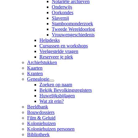
Notariële archieven
Onderwijs
Oorkondes
Slavernij
Stamboomonderzoek
Tweede Wereldoorlog
Vrouwengeschiedenis
Helpdesks
Cursussen en workshops
Veelgestelde vragen
Reserveer je plek
Archiefstukken
Kaarten
Kranten
Genealogie
Zoeken op naam
Bekijk Bevolkingsregisters
Huwelijksbijlagen
Wat zit erin?
Beeldbank
Bouwdossiers
Film & Geluid
Koloniehuizen
Koloniehuizen personen
Bibliotheek