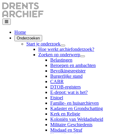
Home
Onderzoeken
Start je onderzoek
Hoe werkt archiefonderzoek?
Zoeken op onderwerp
Belastingen
Beroepen en ambachten
Bevolkingsregister
Burgerlijke stand
CABR
DTOB-registers
E-depot: wat is het?
Etstoel
Familie- en huisarchieven
Kadaster en Grondschatting
Kerk en Religie
Koloniën van Weldadigheid
Militaire Geschiedenis
Misdaad en Straf