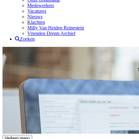
Medewerkers
Vacatures
Nieuws
Klachten
Milly Van Heiden Reinestein
Vrienden Drents Archief
Zoeken
Drents Archief
Verberg menu