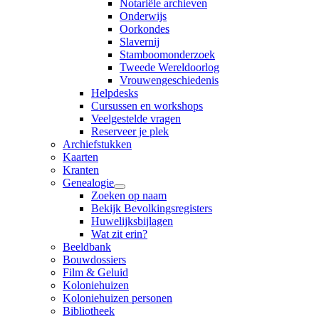
Notariële archieven
Onderwijs
Oorkondes
Slavernij
Stamboomonderzoek
Tweede Wereldoorlog
Vrouwengeschiedenis
Helpdesks
Cursussen en workshops
Veelgestelde vragen
Reserveer je plek
Archiefstukken
Kaarten
Kranten
Genealogie
Zoeken op naam
Bekijk Bevolkingsregisters
Huwelijksbijlagen
Wat zit erin?
Beeldbank
Bouwdossiers
Film & Geluid
Koloniehuizen
Koloniehuizen personen
Bibliotheek