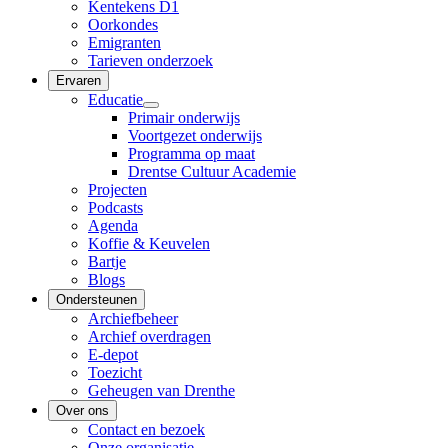
Kentekens D1
Oorkondes
Emigranten
Tarieven onderzoek
Ervaren
Educatie
Primair onderwijs
Voortgezet onderwijs
Programma op maat
Drentse Cultuur Academie
Projecten
Podcasts
Agenda
Koffie & Keuvelen
Bartje
Blogs
Ondersteunen
Archiefbeheer
Archief overdragen
E-depot
Toezicht
Geheugen van Drenthe
Over ons
Contact en bezoek
Onze organisatie