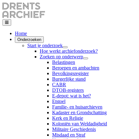
Home
Onderzoeken
Start je onderzoek
Hoe werkt archiefonderzoek?
Zoeken op onderwerp
Belastingen
Beroepen en ambachten
Bevolkingsregister
Burgerlijke stand
CABR
DTOB-registers
E-depot: wat is het?
Etstoel
Familie- en huisarchieven
Kadaster en Grondschatting
Kerk en Religie
Koloniën van Weldadigheid
Militaire Geschiedenis
Misdaad en Straf