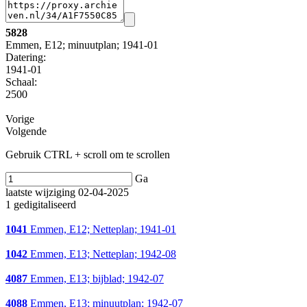
5828
Emmen, E12; minuutplan; 1941-01
Datering
:
1941-01
Schaal
:
2500
Vorige
Volgende
Gebruik CTRL + scroll om te scrollen
Ga
laatste wijziging 02-04-2025
1 gedigitaliseerd
1041
Emmen, E12; Netteplan; 1941-01
1042
Emmen, E13; Netteplan; 1942-08
4087
Emmen, E13; bijblad; 1942-07
4088
Emmen, E13; minuutplan; 1942-07