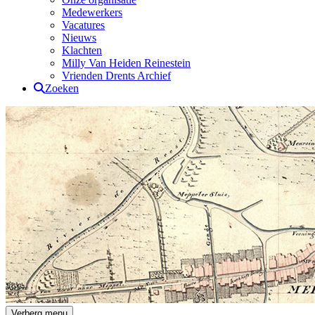
Medewerkers
Vacatures
Nieuws
Klachten
Milly Van Heiden Reinestein
Vrienden Drents Archief
Zoeken
Drents Archief
Verberg menu