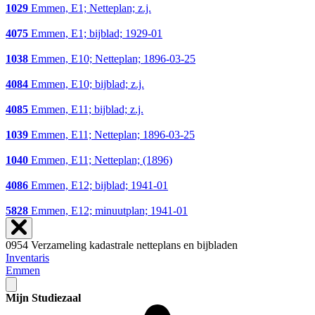
1029
Emmen, E1; Netteplan; z.j.
4075
Emmen, E1; bijblad; 1929-01
1038
Emmen, E10; Netteplan; 1896-03-25
4084
Emmen, E10; bijblad; z.j.
4085
Emmen, E11; bijblad; z.j.
1039
Emmen, E11; Netteplan; 1896-03-25
1040
Emmen, E11; Netteplan; (1896)
4086
Emmen, E12; bijblad; 1941-01
5828
Emmen, E12; minuutplan; 1941-01
0954 Verzameling kadastrale netteplans en bijbladen
Inventaris
Emmen
Mijn Studiezaal