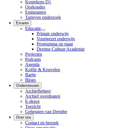
Kentekens D1
Oorkondes
Emigranten
Tarieven onderzoek
Ervaren
Educatie
Primair onderwijs
Voortgezet onderwijs
Programma op maat
Drentse Cultuur Academie
Projecten
Podcasts
Agenda
Koffie & Keuvelen
Bartje
Blogs
Ondersteunen
Archiefbeheer
Archief overdragen
E-depot
Toezicht
Geheugen van Drenthe
Over ons
Contact en bezoek
Onze organisatie