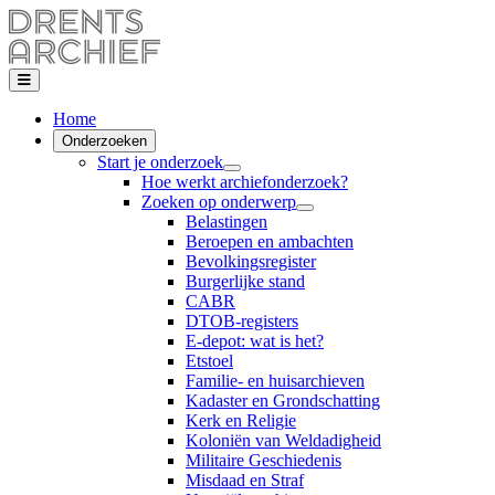
Home
Onderzoeken
Start je onderzoek
Hoe werkt archiefonderzoek?
Zoeken op onderwerp
Belastingen
Beroepen en ambachten
Bevolkingsregister
Burgerlijke stand
CABR
DTOB-registers
E-depot: wat is het?
Etstoel
Familie- en huisarchieven
Kadaster en Grondschatting
Kerk en Religie
Koloniën van Weldadigheid
Militaire Geschiedenis
Misdaad en Straf