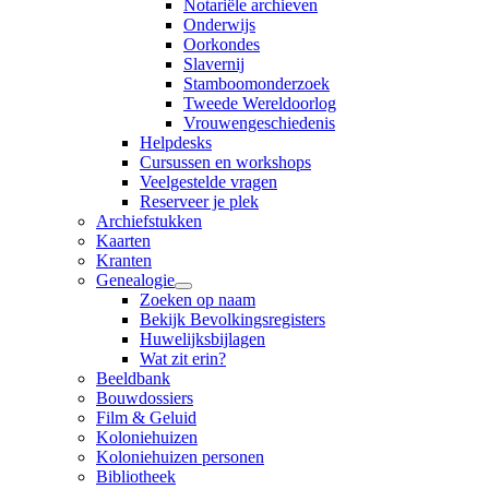
Notariële archieven
Onderwijs
Oorkondes
Slavernij
Stamboomonderzoek
Tweede Wereldoorlog
Vrouwengeschiedenis
Helpdesks
Cursussen en workshops
Veelgestelde vragen
Reserveer je plek
Archiefstukken
Kaarten
Kranten
Genealogie
Zoeken op naam
Bekijk Bevolkingsregisters
Huwelijksbijlagen
Wat zit erin?
Beeldbank
Bouwdossiers
Film & Geluid
Koloniehuizen
Koloniehuizen personen
Bibliotheek