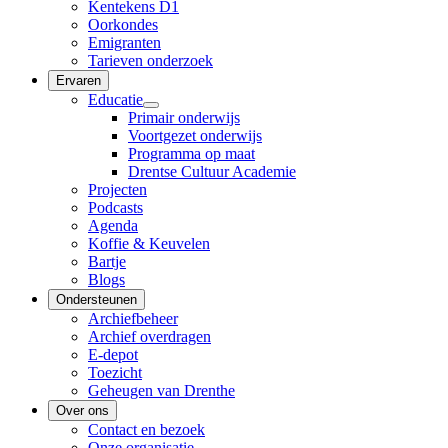
Kentekens D1
Oorkondes
Emigranten
Tarieven onderzoek
Ervaren
Educatie
Primair onderwijs
Voortgezet onderwijs
Programma op maat
Drentse Cultuur Academie
Projecten
Podcasts
Agenda
Koffie & Keuvelen
Bartje
Blogs
Ondersteunen
Archiefbeheer
Archief overdragen
E-depot
Toezicht
Geheugen van Drenthe
Over ons
Contact en bezoek
Onze organisatie