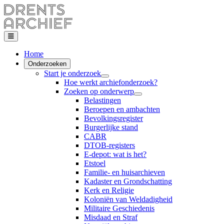
Home
Onderzoeken
Start je onderzoek
Hoe werkt archiefonderzoek?
Zoeken op onderwerp
Belastingen
Beroepen en ambachten
Bevolkingsregister
Burgerlijke stand
CABR
DTOB-registers
E-depot: wat is het?
Etstoel
Familie- en huisarchieven
Kadaster en Grondschatting
Kerk en Religie
Koloniën van Weldadigheid
Militaire Geschiedenis
Misdaad en Straf