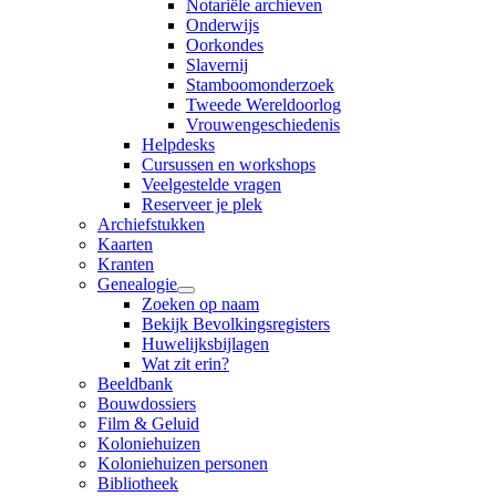
Notariële archieven
Onderwijs
Oorkondes
Slavernij
Stamboomonderzoek
Tweede Wereldoorlog
Vrouwengeschiedenis
Helpdesks
Cursussen en workshops
Veelgestelde vragen
Reserveer je plek
Archiefstukken
Kaarten
Kranten
Genealogie
Zoeken op naam
Bekijk Bevolkingsregisters
Huwelijksbijlagen
Wat zit erin?
Beeldbank
Bouwdossiers
Film & Geluid
Koloniehuizen
Koloniehuizen personen
Bibliotheek