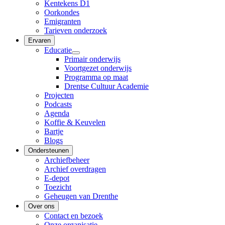
Kentekens D1
Oorkondes
Emigranten
Tarieven onderzoek
Ervaren
Educatie
Primair onderwijs
Voortgezet onderwijs
Programma op maat
Drentse Cultuur Academie
Projecten
Podcasts
Agenda
Koffie & Keuvelen
Bartje
Blogs
Ondersteunen
Archiefbeheer
Archief overdragen
E-depot
Toezicht
Geheugen van Drenthe
Over ons
Contact en bezoek
Onze organisatie