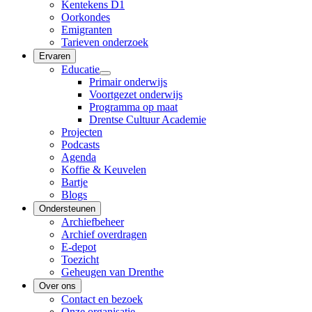
Kentekens D1
Oorkondes
Emigranten
Tarieven onderzoek
Ervaren
Educatie
Primair onderwijs
Voortgezet onderwijs
Programma op maat
Drentse Cultuur Academie
Projecten
Podcasts
Agenda
Koffie & Keuvelen
Bartje
Blogs
Ondersteunen
Archiefbeheer
Archief overdragen
E-depot
Toezicht
Geheugen van Drenthe
Over ons
Contact en bezoek
Onze organisatie