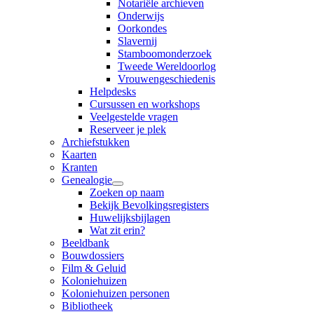
Notariële archieven
Onderwijs
Oorkondes
Slavernij
Stamboomonderzoek
Tweede Wereldoorlog
Vrouwengeschiedenis
Helpdesks
Cursussen en workshops
Veelgestelde vragen
Reserveer je plek
Archiefstukken
Kaarten
Kranten
Genealogie
Zoeken op naam
Bekijk Bevolkingsregisters
Huwelijksbijlagen
Wat zit erin?
Beeldbank
Bouwdossiers
Film & Geluid
Koloniehuizen
Koloniehuizen personen
Bibliotheek