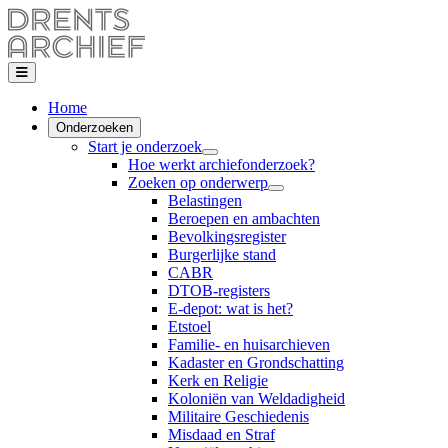
Home
Onderzoeken
Start je onderzoek
Hoe werkt archiefonderzoek?
Zoeken op onderwerp
Belastingen
Beroepen en ambachten
Bevolkingsregister
Burgerlijke stand
CABR
DTOB-registers
E-depot: wat is het?
Etstoel
Familie- en huisarchieven
Kadaster en Grondschatting
Kerk en Religie
Koloniën van Weldadigheid
Militaire Geschiedenis
Misdaad en Straf