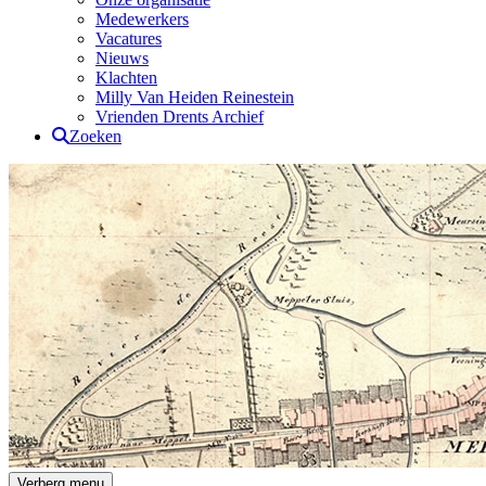
Medewerkers
Vacatures
Nieuws
Klachten
Milly Van Heiden Reinestein
Vrienden Drents Archief
Zoeken
Drents Archief
Verberg menu