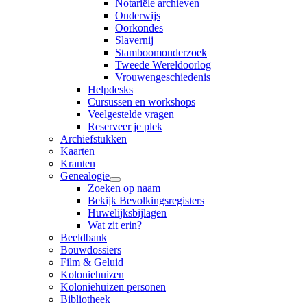
Notariële archieven
Onderwijs
Oorkondes
Slavernij
Stamboomonderzoek
Tweede Wereldoorlog
Vrouwengeschiedenis
Helpdesks
Cursussen en workshops
Veelgestelde vragen
Reserveer je plek
Archiefstukken
Kaarten
Kranten
Genealogie
Zoeken op naam
Bekijk Bevolkingsregisters
Huwelijksbijlagen
Wat zit erin?
Beeldbank
Bouwdossiers
Film & Geluid
Koloniehuizen
Koloniehuizen personen
Bibliotheek