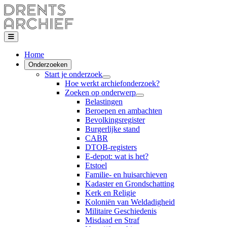
Home
Onderzoeken
Start je onderzoek
Hoe werkt archiefonderzoek?
Zoeken op onderwerp
Belastingen
Beroepen en ambachten
Bevolkingsregister
Burgerlijke stand
CABR
DTOB-registers
E-depot: wat is het?
Etstoel
Familie- en huisarchieven
Kadaster en Grondschatting
Kerk en Religie
Koloniën van Weldadigheid
Militaire Geschiedenis
Misdaad en Straf