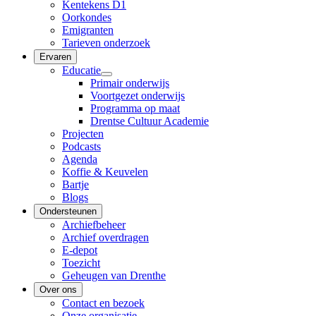
Kentekens D1
Oorkondes
Emigranten
Tarieven onderzoek
Ervaren
Educatie
Primair onderwijs
Voortgezet onderwijs
Programma op maat
Drentse Cultuur Academie
Projecten
Podcasts
Agenda
Koffie & Keuvelen
Bartje
Blogs
Ondersteunen
Archiefbeheer
Archief overdragen
E-depot
Toezicht
Geheugen van Drenthe
Over ons
Contact en bezoek
Onze organisatie