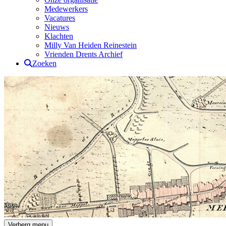
Medewerkers
Vacatures
Nieuws
Klachten
Milly Van Heiden Reinestein
Vrienden Drents Archief
Zoeken
Drents Archief
Verberg menu