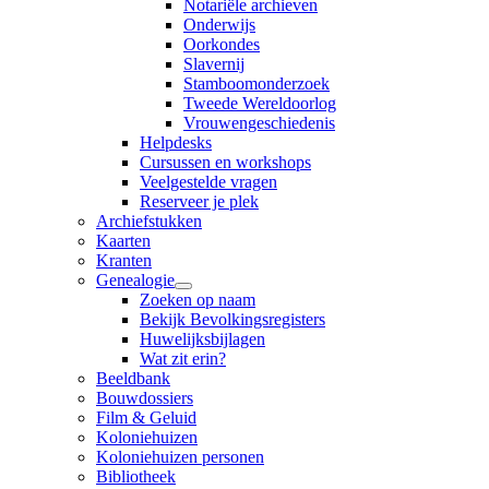
Notariële archieven
Onderwijs
Oorkondes
Slavernij
Stamboomonderzoek
Tweede Wereldoorlog
Vrouwengeschiedenis
Helpdesks
Cursussen en workshops
Veelgestelde vragen
Reserveer je plek
Archiefstukken
Kaarten
Kranten
Genealogie
Zoeken op naam
Bekijk Bevolkingsregisters
Huwelijksbijlagen
Wat zit erin?
Beeldbank
Bouwdossiers
Film & Geluid
Koloniehuizen
Koloniehuizen personen
Bibliotheek