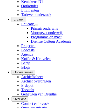
Kentekens D1
Oorkondes
Emigranten
Tarieven onderzoek
Ervaren
Educatie
Primair onderwijs
Voortgezet onderwijs
Programma op maat
Drentse Cultuur Academie
Projecten
Podcasts
Agenda
Koffie & Keuvelen
Bartje
Blogs
Ondersteunen
Archiefbeheer
Archief overdragen
E-depot
Toezicht
Geheugen van Drenthe
Over ons
Contact en bezoek
Onze organisatie