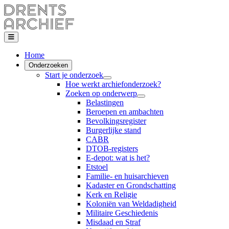
Home
Onderzoeken
Start je onderzoek
Hoe werkt archiefonderzoek?
Zoeken op onderwerp
Belastingen
Beroepen en ambachten
Bevolkingsregister
Burgerlijke stand
CABR
DTOB-registers
E-depot: wat is het?
Etstoel
Familie- en huisarchieven
Kadaster en Grondschatting
Kerk en Religie
Koloniën van Weldadigheid
Militaire Geschiedenis
Misdaad en Straf