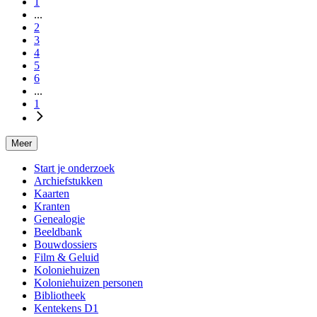
1
...
2
3
4
5
6
...
1
Meer
Start je onderzoek
Archiefstukken
Kaarten
Kranten
Genealogie
Beeldbank
Bouwdossiers
Film & Geluid
Koloniehuizen
Koloniehuizen personen
Bibliotheek
Kentekens D1