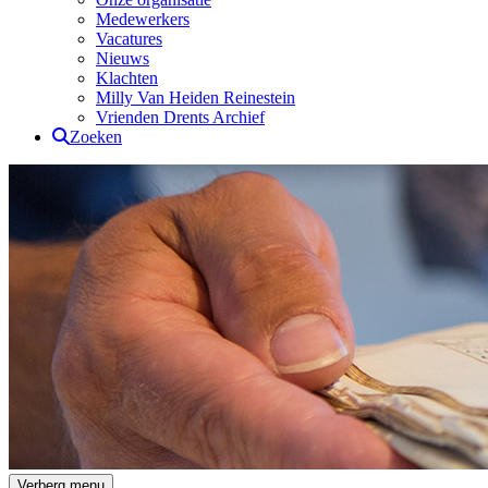
Medewerkers
Vacatures
Nieuws
Klachten
Milly Van Heiden Reinestein
Vrienden Drents Archief
Zoeken
Drents Archief
Verberg menu