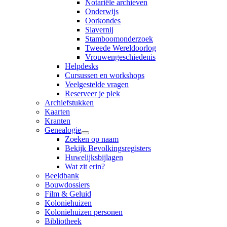
Notariële archieven
Onderwijs
Oorkondes
Slavernij
Stamboomonderzoek
Tweede Wereldoorlog
Vrouwengeschiedenis
Helpdesks
Cursussen en workshops
Veelgestelde vragen
Reserveer je plek
Archiefstukken
Kaarten
Kranten
Genealogie
Zoeken op naam
Bekijk Bevolkingsregisters
Huwelijksbijlagen
Wat zit erin?
Beeldbank
Bouwdossiers
Film & Geluid
Koloniehuizen
Koloniehuizen personen
Bibliotheek