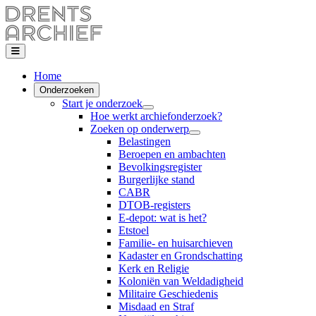
Home
Onderzoeken
Start je onderzoek
Hoe werkt archiefonderzoek?
Zoeken op onderwerp
Belastingen
Beroepen en ambachten
Bevolkingsregister
Burgerlijke stand
CABR
DTOB-registers
E-depot: wat is het?
Etstoel
Familie- en huisarchieven
Kadaster en Grondschatting
Kerk en Religie
Koloniën van Weldadigheid
Militaire Geschiedenis
Misdaad en Straf