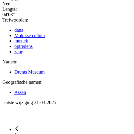
Nee
Lengte:
04'03"
Trefwoorden:
dans
Molukse cultuur
muziek
optredens
zang
Namen:
Drents Museum
Geografische namen:
Assen
laatste wijziging 31-03-2025