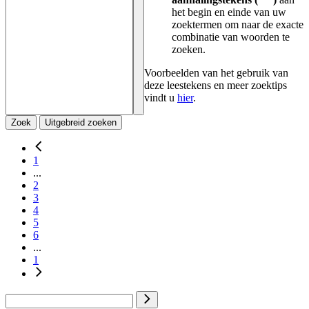
het begin en einde van uw
zoektermen om naar de exacte
combinatie van woorden te
zoeken.
Voorbeelden van het gebruik van
deze leestekens en meer zoektips
vindt u
hier
.
Zoek
Uitgebreid zoeken
1
...
2
3
4
5
6
...
1