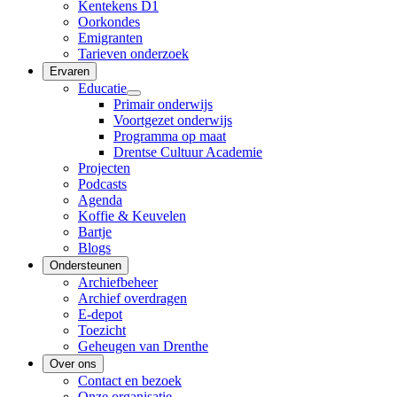
Kentekens D1
Oorkondes
Emigranten
Tarieven onderzoek
Ervaren
Educatie
Primair onderwijs
Voortgezet onderwijs
Programma op maat
Drentse Cultuur Academie
Projecten
Podcasts
Agenda
Koffie & Keuvelen
Bartje
Blogs
Ondersteunen
Archiefbeheer
Archief overdragen
E-depot
Toezicht
Geheugen van Drenthe
Over ons
Contact en bezoek
Onze organisatie