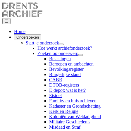
Home
Onderzoeken
Start je onderzoek
Hoe werkt archiefonderzoek?
Zoeken op onderwerp
Belastingen
Beroepen en ambachten
Bevolkingsregister
Burgerlijke stand
CABR
DTOB-registers
E-depot: wat is het?
Etstoel
Familie- en huisarchieven
Kadaster en Grondschatting
Kerk en Religie
Koloniën van Weldadigheid
Militaire Geschiedenis
Misdaad en Straf