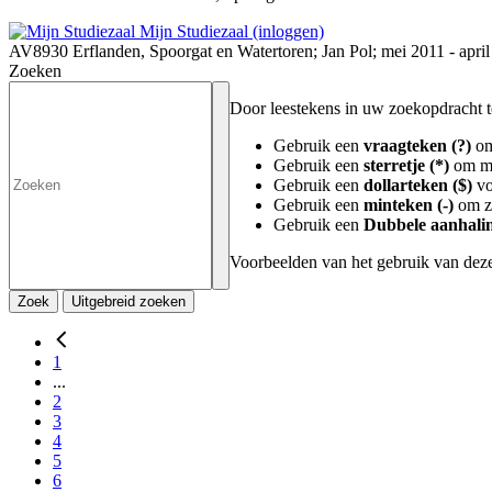
Mijn Studiezaal (inloggen)
AV8930 Erflanden, Spoorgat en Watertoren; Jan Pol; mei 2011 - apri
Zoeken
Door leestekens in uw zoekopdracht te 
Gebruik een
vraagteken (?)
om
Gebruik een
sterretje (*)
om me
Gebruik een
dollarteken ($)
vo
Gebruik een
minteken (-)
om zo
Gebruik een
Dubbele aanhalin
Voorbeelden van het gebruik van deze
Zoek
Uitgebreid zoeken
1
...
2
3
4
5
6