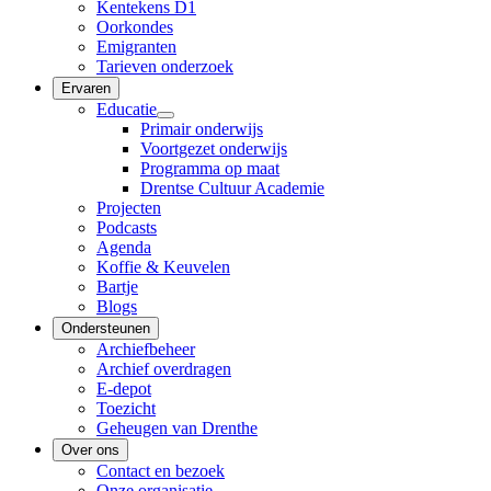
Kentekens D1
Oorkondes
Emigranten
Tarieven onderzoek
Ervaren
Educatie
Primair onderwijs
Voortgezet onderwijs
Programma op maat
Drentse Cultuur Academie
Projecten
Podcasts
Agenda
Koffie & Keuvelen
Bartje
Blogs
Ondersteunen
Archiefbeheer
Archief overdragen
E-depot
Toezicht
Geheugen van Drenthe
Over ons
Contact en bezoek
Onze organisatie