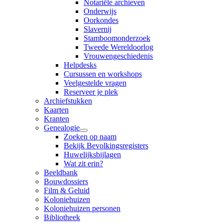
Notariële archieven
Onderwijs
Oorkondes
Slavernij
Stamboomonderzoek
Tweede Wereldoorlog
Vrouwengeschiedenis
Helpdesks
Cursussen en workshops
Veelgestelde vragen
Reserveer je plek
Archiefstukken
Kaarten
Kranten
Genealogie
Zoeken op naam
Bekijk Bevolkingsregisters
Huwelijksbijlagen
Wat zit erin?
Beeldbank
Bouwdossiers
Film & Geluid
Koloniehuizen
Koloniehuizen personen
Bibliotheek