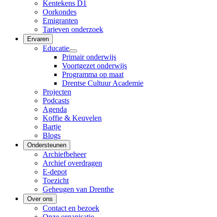
Kentekens D1
Oorkondes
Emigranten
Tarieven onderzoek
Ervaren
Educatie
Primair onderwijs
Voortgezet onderwijs
Programma op maat
Drentse Cultuur Academie
Projecten
Podcasts
Agenda
Koffie & Keuvelen
Bartje
Blogs
Ondersteunen
Archiefbeheer
Archief overdragen
E-depot
Toezicht
Geheugen van Drenthe
Over ons
Contact en bezoek
Onze organisatie