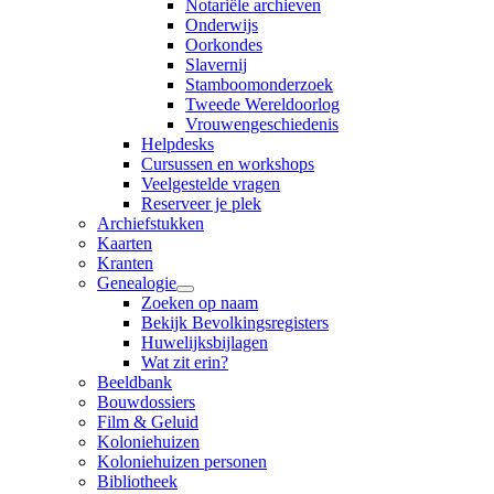
Notariële archieven
Onderwijs
Oorkondes
Slavernij
Stamboomonderzoek
Tweede Wereldoorlog
Vrouwengeschiedenis
Helpdesks
Cursussen en workshops
Veelgestelde vragen
Reserveer je plek
Archiefstukken
Kaarten
Kranten
Genealogie
Zoeken op naam
Bekijk Bevolkingsregisters
Huwelijksbijlagen
Wat zit erin?
Beeldbank
Bouwdossiers
Film & Geluid
Koloniehuizen
Koloniehuizen personen
Bibliotheek