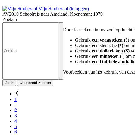
Mijn Studiezaal (inloggen)
AV2010 Schoolreis naar Ameland; Koeneman; 1970
Zoeken
Door leestekens in uw zoekopdracht te 
Gebruik een
vraagteken (?)
om
Gebruik een
sterretje (*)
om me
Gebruik een
dollarteken ($)
vo
Gebruik een
minteken (-)
om zo
Gebruik een
Dubbele aanhalin
Voorbeelden van het gebruik van deze
Zoek
Uitgebreid zoeken
1
...
2
3
4
5
6