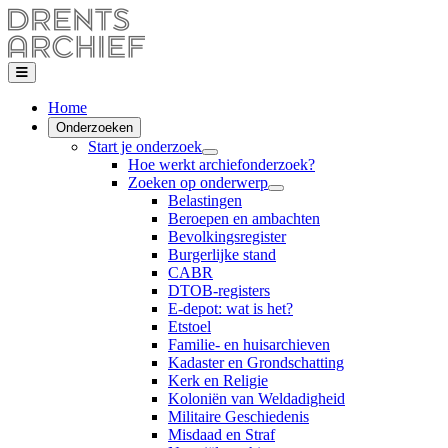
Home
Onderzoeken
Start je onderzoek
Hoe werkt archiefonderzoek?
Zoeken op onderwerp
Belastingen
Beroepen en ambachten
Bevolkingsregister
Burgerlijke stand
CABR
DTOB-registers
E-depot: wat is het?
Etstoel
Familie- en huisarchieven
Kadaster en Grondschatting
Kerk en Religie
Koloniën van Weldadigheid
Militaire Geschiedenis
Misdaad en Straf