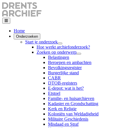
Home
Onderzoeken
Start je onderzoek
Hoe werkt archiefonderzoek?
Zoeken op onderwerp
Belastingen
Beroepen en ambachten
Bevolkingsregister
Burgerlijke stand
CABR
DTOB-registers
E-depot: wat is het?
Etstoel
Familie- en huisarchieven
Kadaster en Grondschatting
Kerk en Religie
Koloniën van Weldadigheid
Militaire Geschiedenis
Misdaad en Straf