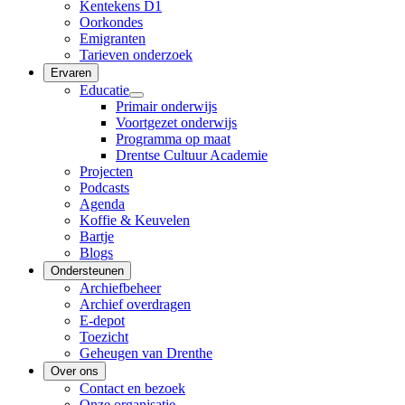
Kentekens D1
Oorkondes
Emigranten
Tarieven onderzoek
Ervaren
Educatie
Primair onderwijs
Voortgezet onderwijs
Programma op maat
Drentse Cultuur Academie
Projecten
Podcasts
Agenda
Koffie & Keuvelen
Bartje
Blogs
Ondersteunen
Archiefbeheer
Archief overdragen
E-depot
Toezicht
Geheugen van Drenthe
Over ons
Contact en bezoek
Onze organisatie