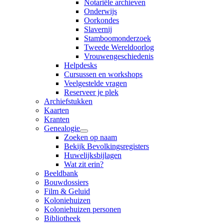
Notariële archieven
Onderwijs
Oorkondes
Slavernij
Stamboomonderzoek
Tweede Wereldoorlog
Vrouwengeschiedenis
Helpdesks
Cursussen en workshops
Veelgestelde vragen
Reserveer je plek
Archiefstukken
Kaarten
Kranten
Genealogie
Zoeken op naam
Bekijk Bevolkingsregisters
Huwelijksbijlagen
Wat zit erin?
Beeldbank
Bouwdossiers
Film & Geluid
Koloniehuizen
Koloniehuizen personen
Bibliotheek