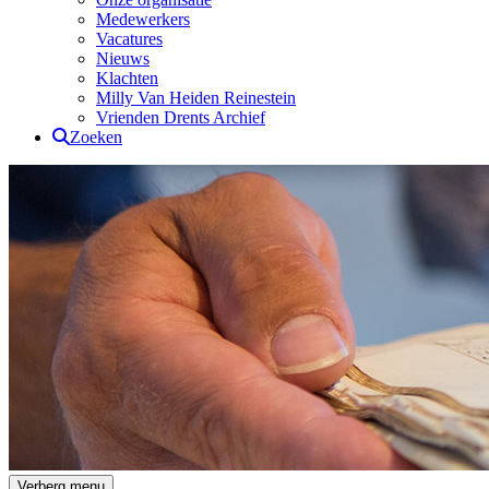
Medewerkers
Vacatures
Nieuws
Klachten
Milly Van Heiden Reinestein
Vrienden Drents Archief
Zoeken
Drents Archief
Verberg menu