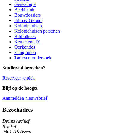
Genealogie
Beeldbank
Bouwdossiers
Film & Geluid
Koloniehuizen
Koloniehuizen personen
Bibliotheek
Kentekens D1
Oorkondes
Emigranten
Tarieven onderzoek
Studiezaal bezoeken?
Reserveer je plek
Blijf op de hoogte
Aanmelden nieuwsbrief
Algemene informatie
Bezoekadres
Drents Archief
Brink 4
9401 HS Assen