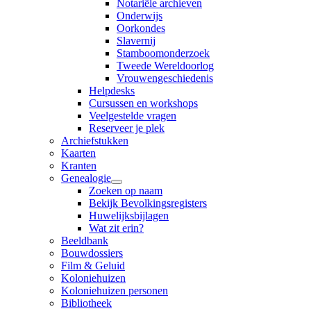
Notariële archieven
Onderwijs
Oorkondes
Slavernij
Stamboomonderzoek
Tweede Wereldoorlog
Vrouwengeschiedenis
Helpdesks
Cursussen en workshops
Veelgestelde vragen
Reserveer je plek
Archiefstukken
Kaarten
Kranten
Genealogie
Zoeken op naam
Bekijk Bevolkingsregisters
Huwelijksbijlagen
Wat zit erin?
Beeldbank
Bouwdossiers
Film & Geluid
Koloniehuizen
Koloniehuizen personen
Bibliotheek