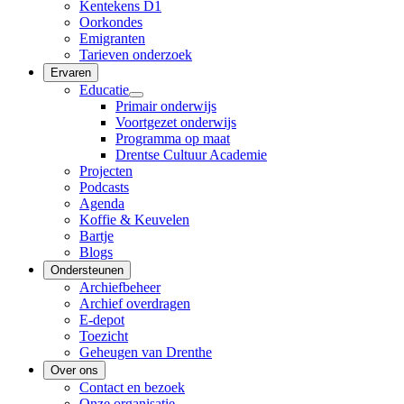
Kentekens D1
Oorkondes
Emigranten
Tarieven onderzoek
Ervaren
Educatie
Primair onderwijs
Voortgezet onderwijs
Programma op maat
Drentse Cultuur Academie
Projecten
Podcasts
Agenda
Koffie & Keuvelen
Bartje
Blogs
Ondersteunen
Archiefbeheer
Archief overdragen
E-depot
Toezicht
Geheugen van Drenthe
Over ons
Contact en bezoek
Onze organisatie