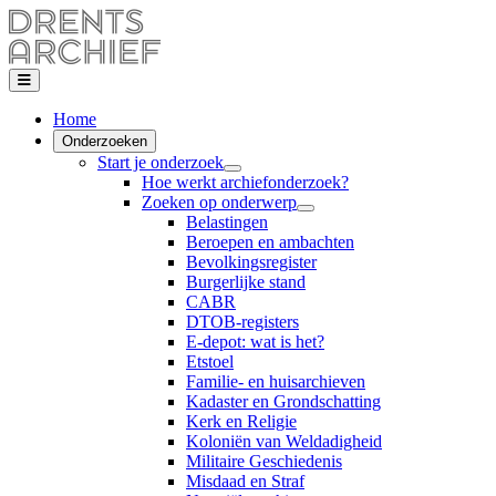
Home
Onderzoeken
Start je onderzoek
Hoe werkt archiefonderzoek?
Zoeken op onderwerp
Belastingen
Beroepen en ambachten
Bevolkingsregister
Burgerlijke stand
CABR
DTOB-registers
E-depot: wat is het?
Etstoel
Familie- en huisarchieven
Kadaster en Grondschatting
Kerk en Religie
Koloniën van Weldadigheid
Militaire Geschiedenis
Misdaad en Straf