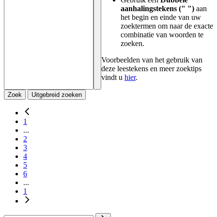
aanhalingstekens (" ")
aan
het begin en einde van uw
zoektermen om naar de exacte
combinatie van woorden te
zoeken.
Voorbeelden van het gebruik van
deze leestekens en meer zoektips
vindt u
hier
.
Zoek
Uitgebreid zoeken
1
...
2
3
4
5
6
...
1