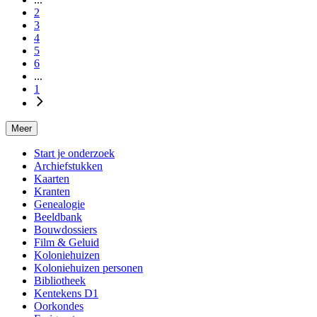
Asser Historische Vereninging
2
Soort:
3
Video
4
Titelgegevens:
5
Ja
6
Lengte:
...
26'35"
1
Meer
Start je onderzoek
Archiefstukken
Kaarten
Kranten
Genealogie
Beeldbank
Bouwdossiers
Film & Geluid
Koloniehuizen
Koloniehuizen personen
Bibliotheek
Kentekens D1
Oorkondes