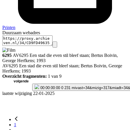
Printen
Duurzaam webadres
6295
AV6295 Een stad die even stil bleef staan; Bertus Boivin,
George Herfkens; 1993
AV6295 Een stad die even stil bleef staan; Bertus Boivin, George
Herfkens; 1993
Datering:
Overzicht fragmenten:
1
van 9
1993
volgende
Titel:
00:00:00:00
0
231
mivast=34&mizig=317&miadt=34
Een stad die even stil bleef staan
laatste wijziging 22-01-2025
Maker:
Bertus Boivin, George Herfkens
Samenvatting:
Foto's en ansichten tonen hoe Assen is veranderd in de loop der
jaren, met name begin 20e eeuw. Met nostalgisch commentaar en
dito muziek.
1
Opdrachtgever:
...