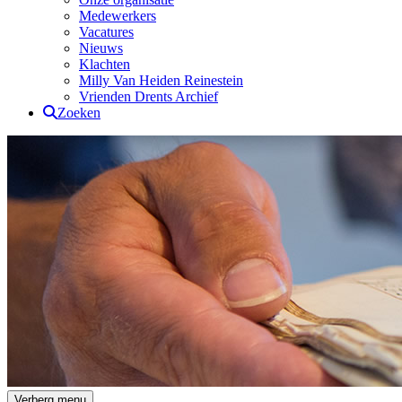
Medewerkers
Vacatures
Nieuws
Klachten
Milly Van Heiden Reinestein
Vrienden Drents Archief
Zoeken
Drents Archief
Verberg menu