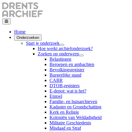
Home
Onderzoeken
Start je onderzoek
Hoe werkt archiefonderzoek?
Zoeken op onderwerp
Belastingen
Beroepen en ambachten
Bevolkingsregister
Burgerlijke stand
CABR
DTOB-registers
E-depot: wat is het?
Etstoel
Familie- en huisarchieven
Kadaster en Grondschatting
Kerk en Religie
Koloniën van Weldadigheid
Militaire Geschiedenis
Misdaad en Straf