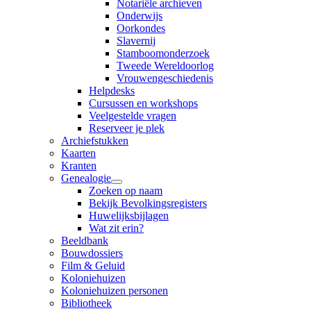
Notariële archieven
Onderwijs
Oorkondes
Slavernij
Stamboomonderzoek
Tweede Wereldoorlog
Vrouwengeschiedenis
Helpdesks
Cursussen en workshops
Veelgestelde vragen
Reserveer je plek
Archiefstukken
Kaarten
Kranten
Genealogie
Zoeken op naam
Bekijk Bevolkingsregisters
Huwelijksbijlagen
Wat zit erin?
Beeldbank
Bouwdossiers
Film & Geluid
Koloniehuizen
Koloniehuizen personen
Bibliotheek