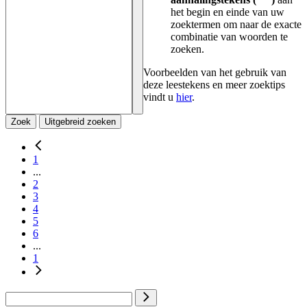
het begin en einde van uw
zoektermen om naar de exacte
combinatie van woorden te
zoeken.
Voorbeelden van het gebruik van
deze leestekens en meer zoektips
vindt u
hier
.
Zoek
Uitgebreid zoeken
1
...
2
3
4
5
6
...
1