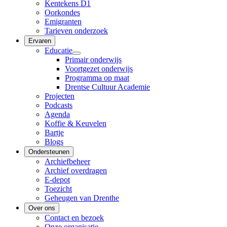
Kentekens D1
Oorkondes
Emigranten
Tarieven onderzoek
Ervaren
Educatie
Primair onderwijs
Voortgezet onderwijs
Programma op maat
Drentse Cultuur Academie
Projecten
Podcasts
Agenda
Koffie & Keuvelen
Bartje
Blogs
Ondersteunen
Archiefbeheer
Archief overdragen
E-depot
Toezicht
Geheugen van Drenthe
Over ons
Contact en bezoek
Onze organisatie