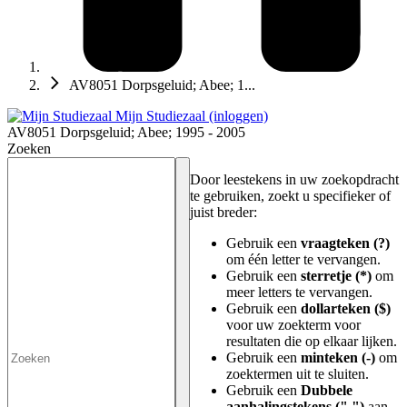
AV8051 Dorpsgeluid; Abee; 1...
Mijn Studiezaal (inloggen)
AV8051 Dorpsgeluid; Abee; 1995 - 2005
Zoeken
Door leestekens in uw zoekopdracht
te gebruiken, zoekt u specifieker of
juist breder:
Gebruik een
vraagteken (?)
om één letter te vervangen.
Gebruik een
sterretje (*)
om
meer letters te vervangen.
Gebruik een
dollarteken ($)
voor uw zoekterm voor
resultaten die op elkaar lijken.
Gebruik een
minteken (-)
om
zoektermen uit te sluiten.
Gebruik een
Dubbele
aanhalingstekens (" ")
aan