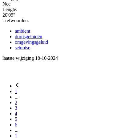
Nee
Lengte:
20'05"
Trefwoorden:
ambient
dorpsgeluiden
omgevingsgeluid
setnoise
laatste wijziging 18-10-2024
1
...
2
3
4
5
6
...
1