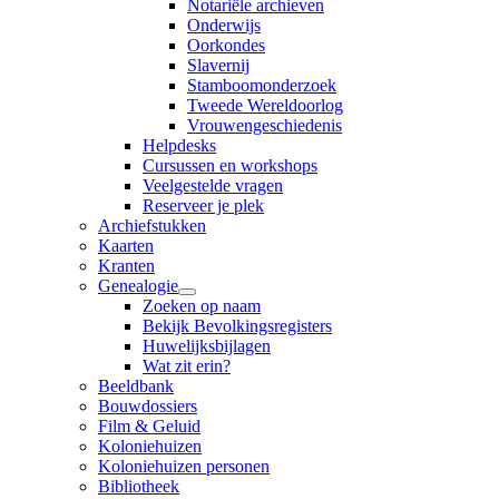
Notariële archieven
Onderwijs
Oorkondes
Slavernij
Stamboomonderzoek
Tweede Wereldoorlog
Vrouwengeschiedenis
Helpdesks
Cursussen en workshops
Veelgestelde vragen
Reserveer je plek
Archiefstukken
Kaarten
Kranten
Genealogie
Zoeken op naam
Bekijk Bevolkingsregisters
Huwelijksbijlagen
Wat zit erin?
Beeldbank
Bouwdossiers
Film & Geluid
Koloniehuizen
Koloniehuizen personen
Bibliotheek