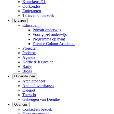
Kentekens D1
Oorkondes
Emigranten
Tarieven onderzoek
Ervaren
Educatie
Primair onderwijs
Voortgezet onderwijs
Programma op maat
Drentse Cultuur Academie
Projecten
Podcasts
Agenda
Koffie & Keuvelen
Bartje
Blogs
Ondersteunen
Archiefbeheer
Archief overdragen
E-depot
Toezicht
Geheugen van Drenthe
Over ons
Contact en bezoek
Onze organisatie