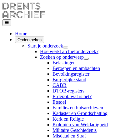
Home
Onderzoeken
Start je onderzoek
Hoe werkt archiefonderzoek?
Zoeken op onderwerp
Belastingen
Beroepen en ambachten
Bevolkingsregister
Burgerlijke stand
CABR
DTOB-registers
E-depot: wat is het?
Etstoel
Familie- en huisarchieven
Kadaster en Grondschatting
Kerk en Religie
Koloniën van Weldadigheid
Militaire Geschiedenis
Misdaad en Straf