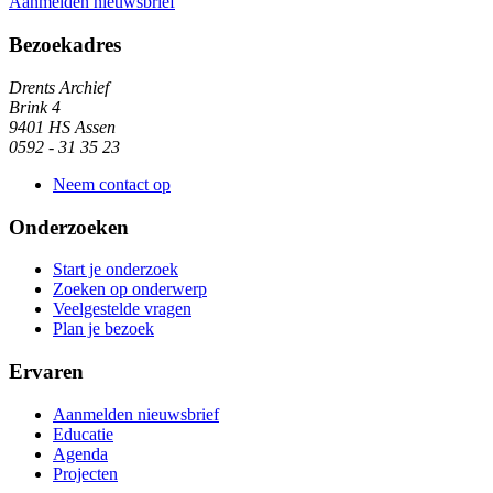
Aanmelden nieuwsbrief
Algemene informatie
Bezoekadres
Drents Archief
Brink 4
9401 HS Assen
0592 - 31 35 23
Neem contact op
Onderzoeken
Start je onderzoek
Zoeken op onderwerp
Veelgestelde vragen
Plan je bezoek
Ervaren
Aanmelden nieuwsbrief
Educatie
Agenda
Projecten