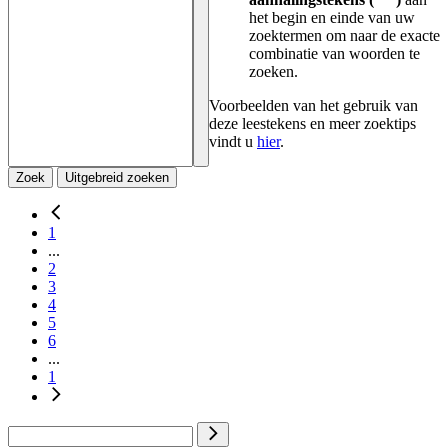
het begin en einde van uw
zoektermen om naar de exacte
combinatie van woorden te
zoeken.
Voorbeelden van het gebruik van
deze leestekens en meer zoektips
vindt u
hier
.
Zoek
Uitgebreid zoeken
1
...
2
3
4
5
6
...
1