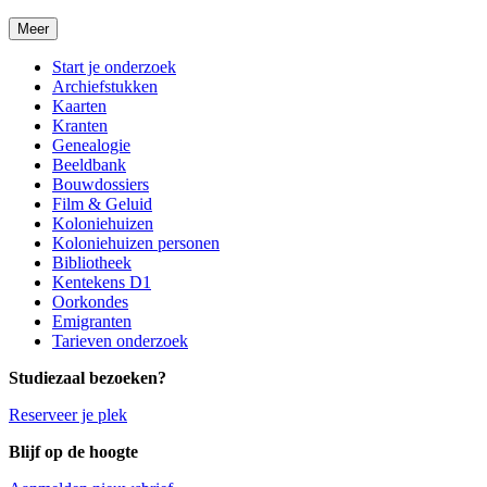
Meer
Start je onderzoek
Archiefstukken
Kaarten
Kranten
Genealogie
Beeldbank
Bouwdossiers
Film & Geluid
Koloniehuizen
Koloniehuizen personen
Bibliotheek
Kentekens D1
Oorkondes
Emigranten
Tarieven onderzoek
Studiezaal bezoeken?
Reserveer je plek
Blijf op de hoogte