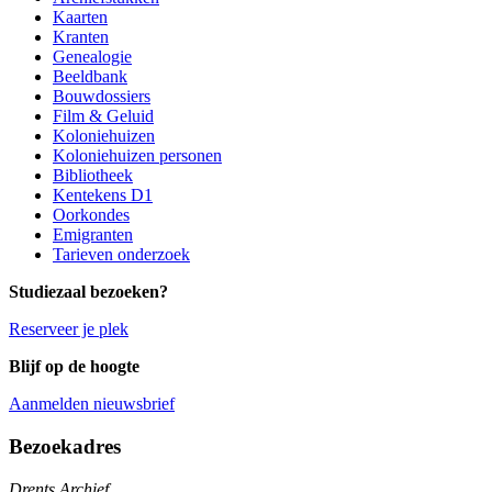
Kaarten
Kranten
Genealogie
Beeldbank
Bouwdossiers
Film & Geluid
Koloniehuizen
Koloniehuizen personen
Bibliotheek
Kentekens D1
Oorkondes
Emigranten
Tarieven onderzoek
Studiezaal bezoeken?
Reserveer je plek
Blijf op de hoogte
Aanmelden nieuwsbrief
Algemene informatie
Bezoekadres
Drents Archief