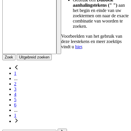
aanhalingstekens (" ")
aan
het begin en einde van uw
zoektermen om naar de exacte
combinatie van woorden te
zoeken.
Voorbeelden van het gebruik van
deze leestekens en meer zoektips
vindt u
hier
.
Zoek
Uitgebreid zoeken
1
...
2
3
4
5
6
...
1