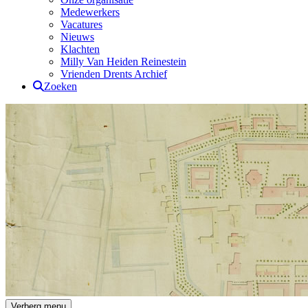
Medewerkers
Vacatures
Nieuws
Klachten
Milly Van Heiden Reinestein
Vrienden Drents Archief
Zoeken
Drents Archief
Verberg menu