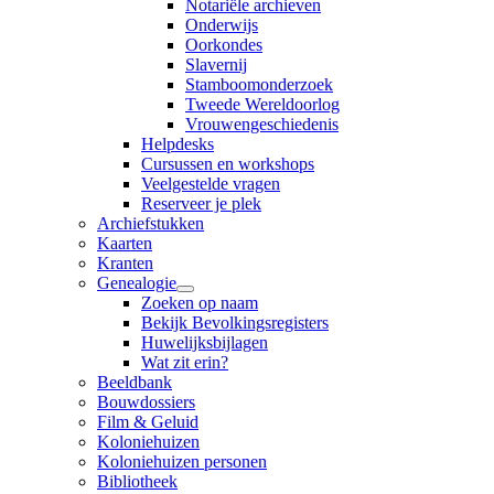
Notariële archieven
Onderwijs
Oorkondes
Slavernij
Stamboomonderzoek
Tweede Wereldoorlog
Vrouwengeschiedenis
Helpdesks
Cursussen en workshops
Veelgestelde vragen
Reserveer je plek
Archiefstukken
Kaarten
Kranten
Genealogie
Zoeken op naam
Bekijk Bevolkingsregisters
Huwelijksbijlagen
Wat zit erin?
Beeldbank
Bouwdossiers
Film & Geluid
Koloniehuizen
Koloniehuizen personen
Bibliotheek