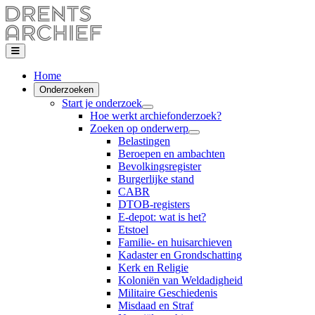
Home
Onderzoeken
Start je onderzoek
Hoe werkt archiefonderzoek?
Zoeken op onderwerp
Belastingen
Beroepen en ambachten
Bevolkingsregister
Burgerlijke stand
CABR
DTOB-registers
E-depot: wat is het?
Etstoel
Familie- en huisarchieven
Kadaster en Grondschatting
Kerk en Religie
Koloniën van Weldadigheid
Militaire Geschiedenis
Misdaad en Straf