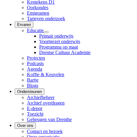
Kentekens D1
Oorkondes
Emigranten
Tarieven onderzoek
Ervaren
Educatie
Primair onderwijs
Voortgezet onderwijs
Programma op maat
Drentse Cultuur Academie
Projecten
Podcasts
Agenda
Koffie & Keuvelen
Bartje
Blogs
Ondersteunen
Archiefbeheer
Archief overdragen
E-depot
Toezicht
Geheugen van Drenthe
Over ons
Contact en bezoek
Onze organisatie