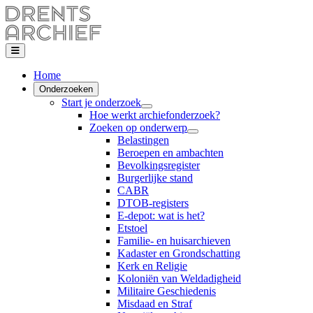
Home
Onderzoeken
Start je onderzoek
Hoe werkt archiefonderzoek?
Zoeken op onderwerp
Belastingen
Beroepen en ambachten
Bevolkingsregister
Burgerlijke stand
CABR
DTOB-registers
E-depot: wat is het?
Etstoel
Familie- en huisarchieven
Kadaster en Grondschatting
Kerk en Religie
Koloniën van Weldadigheid
Militaire Geschiedenis
Misdaad en Straf