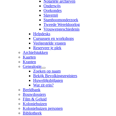
Notariële archieven
Onderwijs
Oorkondes
Slavernij
Stamboomonderzoek
Tweede Wereldoorlog
Vrouwengeschiedenis
Helpdesks
Cursussen en workshops
Veelgestelde vragen
Reserveer je plek
Archiefstukken
Kaarten
Kranten
Genealogie
Zoeken op naam
Bekijk Bevolkingsregisters
Huwelijksbijlagen
Wat zit erin?
Beeldbank
Bouwdossiers
Film & Geluid
Koloniehuizen
Koloniehuizen personen
Bibliotheek