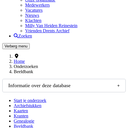
Medewerkers
Vacatures
Nieuws
Klachten
Milly Van Heiden Reinestein
Vrienden Drents Archief
Zoeken
Drents Archief
Verberg menu
Home
Onderzoeken
Beeldbank
Informatie over deze database
Start je onderzoek
Archiefstukken
Kaarten
Kranten
Genealogie
Beeldbank