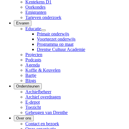
Kentekens D1
Oorkondes
Emigranten
Tarieven onderzoek
Ervaren
Educatie
Primair onderwijs
Voortgezet onderwijs
Programma op maat
Drentse Cultuur Academie
Projecten
Podcasts
Agenda
Koffie & Keuvelen
Bartje
Blogs
Ondersteunen
Archiefbeheer
Archief overdragen
E-depot
Toezicht
Geheugen van Drenthe
Over ons
Contact en bezoek
Onze organisatie