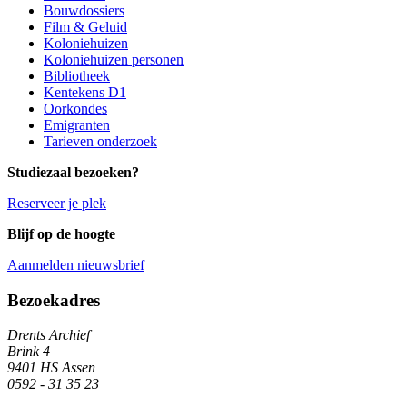
Bouwdossiers
Film & Geluid
Koloniehuizen
Koloniehuizen personen
Bibliotheek
Kentekens D1
Oorkondes
Emigranten
Tarieven onderzoek
Studiezaal bezoeken?
Reserveer je plek
Blijf op de hoogte
Aanmelden nieuwsbrief
Algemene informatie
Bezoekadres
Drents Archief
Brink 4
9401 HS Assen
0592 - 31 35 23