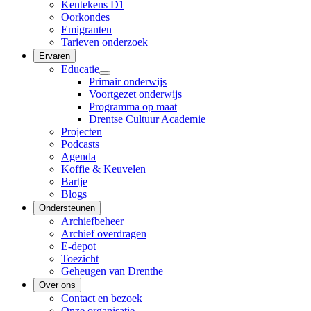
Kentekens D1
Oorkondes
Emigranten
Tarieven onderzoek
Ervaren
Educatie
Primair onderwijs
Voortgezet onderwijs
Programma op maat
Drentse Cultuur Academie
Projecten
Podcasts
Agenda
Koffie & Keuvelen
Bartje
Blogs
Ondersteunen
Archiefbeheer
Archief overdragen
E-depot
Toezicht
Geheugen van Drenthe
Over ons
Contact en bezoek
Onze organisatie