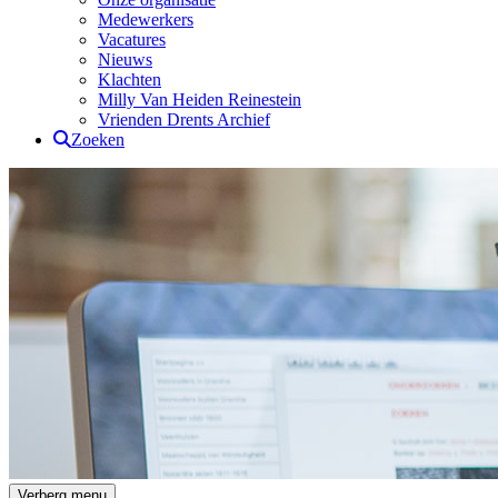
Medewerkers
Vacatures
Nieuws
Klachten
Milly Van Heiden Reinestein
Vrienden Drents Archief
Zoeken
Drents Archief
Verberg menu