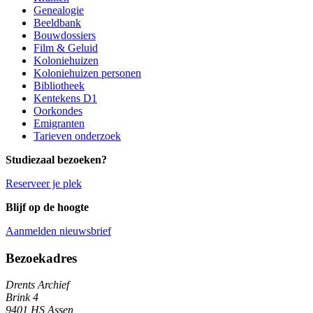
Genealogie
Beeldbank
Bouwdossiers
Film & Geluid
Koloniehuizen
Koloniehuizen personen
Bibliotheek
Kentekens D1
Oorkondes
Emigranten
Tarieven onderzoek
Studiezaal bezoeken?
Reserveer je plek
Blijf op de hoogte
Aanmelden nieuwsbrief
Algemene informatie
Bezoekadres
Drents Archief
Brink 4
9401 HS Assen