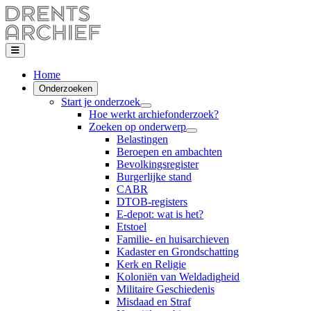
Home
Onderzoeken
Start je onderzoek
Hoe werkt archiefonderzoek?
Zoeken op onderwerp
Belastingen
Beroepen en ambachten
Bevolkingsregister
Burgerlijke stand
CABR
DTOB-registers
E-depot: wat is het?
Etstoel
Familie- en huisarchieven
Kadaster en Grondschatting
Kerk en Religie
Koloniën van Weldadigheid
Militaire Geschiedenis
Misdaad en Straf