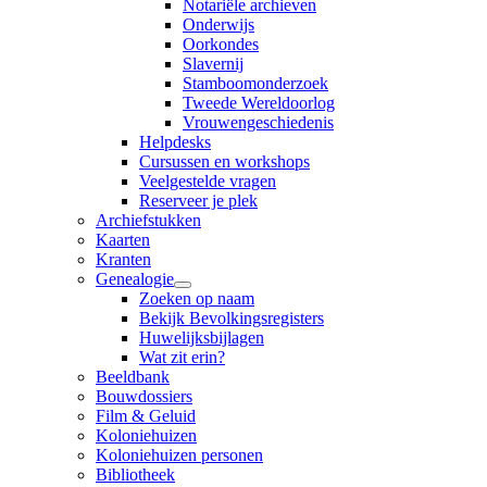
Notariële archieven
Onderwijs
Oorkondes
Slavernij
Stamboomonderzoek
Tweede Wereldoorlog
Vrouwengeschiedenis
Helpdesks
Cursussen en workshops
Veelgestelde vragen
Reserveer je plek
Archiefstukken
Kaarten
Kranten
Genealogie
Zoeken op naam
Bekijk Bevolkingsregisters
Huwelijksbijlagen
Wat zit erin?
Beeldbank
Bouwdossiers
Film & Geluid
Koloniehuizen
Koloniehuizen personen
Bibliotheek