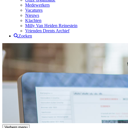
Medewerkers
Vacatures
Nieuws
Klachten
Milly Van Heiden Reinestein
Vrienden Drents Archief
Zoeken
Drents Archief
Verberg menu