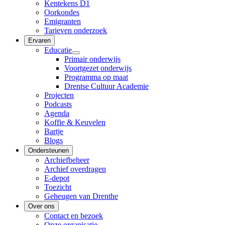
Kentekens D1
Oorkondes
Emigranten
Tarieven onderzoek
Ervaren
Educatie
Primair onderwijs
Voortgezet onderwijs
Programma op maat
Drentse Cultuur Academie
Projecten
Podcasts
Agenda
Koffie & Keuvelen
Bartje
Blogs
Ondersteunen
Archiefbeheer
Archief overdragen
E-depot
Toezicht
Geheugen van Drenthe
Over ons
Contact en bezoek
Onze organisatie