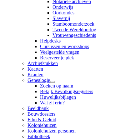
Notariële archieven
Onderwijs
Oorkondes
Slavernij
Stamboomonderzoek
Tweede Wereldoorlog
Vrouwengeschiedenis
Helpdesks
Cursussen en workshops
Veelgestelde vragen
Reserveer je plek
Archiefstukken
Kaarten
Kranten
Genealogie
Zoeken op naam
Bekijk Bevolkingsregisters
Huwelijksbijlagen
Wat zit erin?
Beeldbank
Bouwdossiers
Film & Geluid
Koloniehuizen
Koloniehuizen personen
Bibliotheek