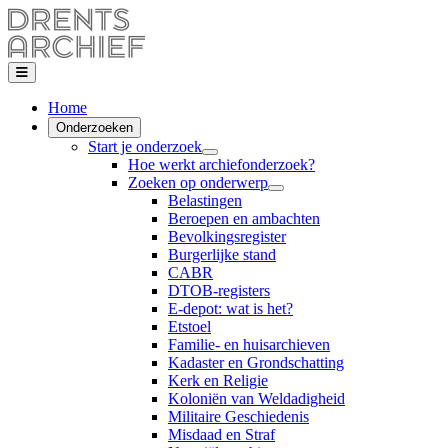
Home
Onderzoeken
Start je onderzoek
Hoe werkt archiefonderzoek?
Zoeken op onderwerp
Belastingen
Beroepen en ambachten
Bevolkingsregister
Burgerlijke stand
CABR
DTOB-registers
E-depot: wat is het?
Etstoel
Familie- en huisarchieven
Kadaster en Grondschatting
Kerk en Religie
Koloniën van Weldadigheid
Militaire Geschiedenis
Misdaad en Straf