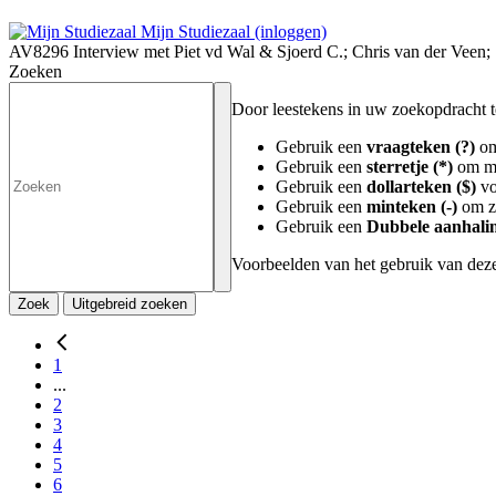
Mijn Studiezaal (inloggen)
AV8296 Interview met Piet vd Wal & Sjoerd C.; Chris van der Veen;
Zoeken
Door leestekens in uw zoekopdracht te 
Gebruik een
vraagteken (?)
om
Gebruik een
sterretje (*)
om me
Gebruik een
dollarteken ($)
vo
Gebruik een
minteken (-)
om zo
Gebruik een
Dubbele aanhalin
Voorbeelden van het gebruik van deze
Zoek
Uitgebreid zoeken
1
...
2
3
4
5
6