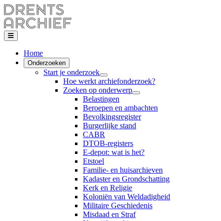
Home
Onderzoeken
Start je onderzoek
Hoe werkt archiefonderzoek?
Zoeken op onderwerp
Belastingen
Beroepen en ambachten
Bevolkingsregister
Burgerlijke stand
CABR
DTOB-registers
E-depot: wat is het?
Etstoel
Familie- en huisarchieven
Kadaster en Grondschatting
Kerk en Religie
Koloniën van Weldadigheid
Militaire Geschiedenis
Misdaad en Straf