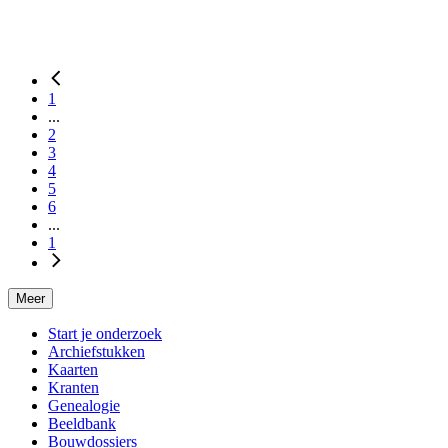
1
...
2
3
4
5
6
...
1
Meer
Start je onderzoek
Archiefstukken
Kaarten
Kranten
Genealogie
Beeldbank
Bouwdossiers