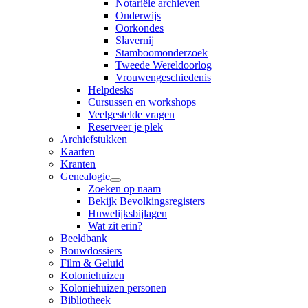
Notariële archieven
Onderwijs
Oorkondes
Slavernij
Stamboomonderzoek
Tweede Wereldoorlog
Vrouwengeschiedenis
Helpdesks
Cursussen en workshops
Veelgestelde vragen
Reserveer je plek
Archiefstukken
Kaarten
Kranten
Genealogie
Zoeken op naam
Bekijk Bevolkingsregisters
Huwelijksbijlagen
Wat zit erin?
Beeldbank
Bouwdossiers
Film & Geluid
Koloniehuizen
Koloniehuizen personen
Bibliotheek