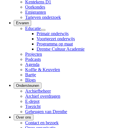
Kentekens D1
Oorkondes
Emigranten
Tarieven onderzoek
Ervaren
Educatie
Primair onderwijs
Voortgezet onderwijs
Programma op maat
Drentse Cultuur Academie
Projecten
Podcasts
Agenda
Koffie & Keuvelen
Bartje
Blogs
Ondersteunen
Archiefbeheer
Archief overdragen
E-depot
Toezicht
Geheugen van Drenthe
Over ons
Contact en bezoek
Onze organisatie