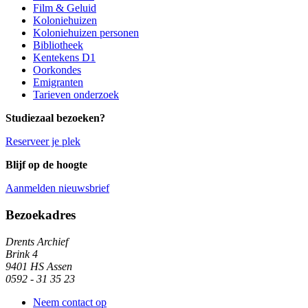
Film & Geluid
Koloniehuizen
Koloniehuizen personen
Bibliotheek
Kentekens D1
Oorkondes
Emigranten
Tarieven onderzoek
Studiezaal bezoeken?
Reserveer je plek
Blijf op de hoogte
Aanmelden nieuwsbrief
Algemene informatie
Bezoekadres
Drents Archief
Brink 4
9401 HS Assen
0592 - 31 35 23
Neem contact op