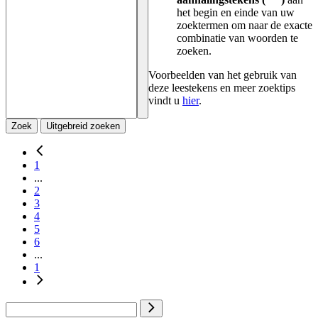
het begin en einde van uw
zoektermen om naar de exacte
combinatie van woorden te
zoeken.
Voorbeelden van het gebruik van
deze leestekens en meer zoektips
vindt u
hier
.
Zoek
Uitgebreid zoeken
1
...
2
3
4
5
6
...
1