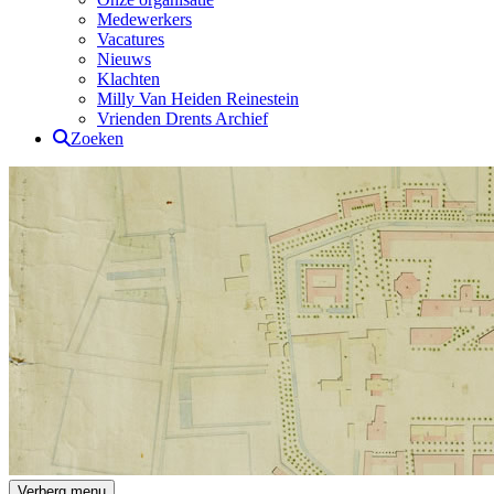
Medewerkers
Vacatures
Nieuws
Klachten
Milly Van Heiden Reinestein
Vrienden Drents Archief
Zoeken
Drents Archief
Verberg menu