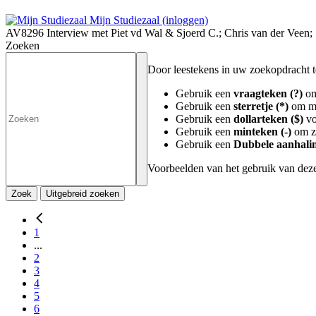
Mijn Studiezaal (inloggen)
AV8296 Interview met Piet vd Wal & Sjoerd C.; Chris van der Veen;
Zoeken
Door leestekens in uw zoekopdracht te 
Gebruik een
vraagteken (?)
om
Gebruik een
sterretje (*)
om me
Gebruik een
dollarteken ($)
vo
Gebruik een
minteken (-)
om zo
Gebruik een
Dubbele aanhalin
Voorbeelden van het gebruik van deze
Zoek
Uitgebreid zoeken
1
...
2
3
4
5
6