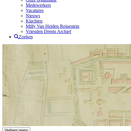
Medewerkers
Vacatures
Nieuws
Klachten
Milly Van Heiden Reinestein
Vrienden Drents Archief
Zoeken
Drents Archief
Verberg menu