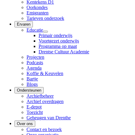
Kentekens D1
Oorkondes
Emigranten
Tarieven onderzoek
Ervaren
Educatie
Primair onderwijs
Voortgezet onderwijs
Programma op maat
Drentse Cultuur Academie
Projecten
Podcasts
Agenda
Koffie & Keuvelen
Bartje
Blogs
Ondersteunen
Archiefbeheer
Archief overdragen
E-depot
Toezicht
Geheugen van Drenthe
Over ons
Contact en bezoek
Onze organisatie