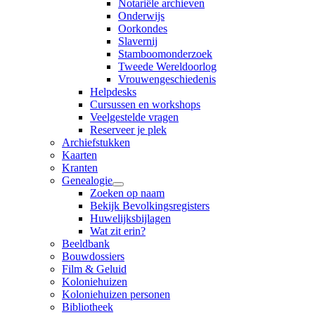
Notariële archieven
Onderwijs
Oorkondes
Slavernij
Stamboomonderzoek
Tweede Wereldoorlog
Vrouwengeschiedenis
Helpdesks
Cursussen en workshops
Veelgestelde vragen
Reserveer je plek
Archiefstukken
Kaarten
Kranten
Genealogie
Zoeken op naam
Bekijk Bevolkingsregisters
Huwelijksbijlagen
Wat zit erin?
Beeldbank
Bouwdossiers
Film & Geluid
Koloniehuizen
Koloniehuizen personen
Bibliotheek