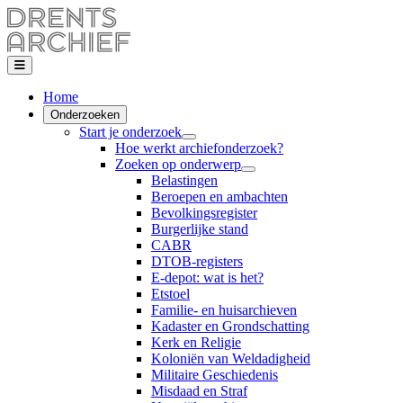
Home
Onderzoeken
Start je onderzoek
Hoe werkt archiefonderzoek?
Zoeken op onderwerp
Belastingen
Beroepen en ambachten
Bevolkingsregister
Burgerlijke stand
CABR
DTOB-registers
E-depot: wat is het?
Etstoel
Familie- en huisarchieven
Kadaster en Grondschatting
Kerk en Religie
Koloniën van Weldadigheid
Militaire Geschiedenis
Misdaad en Straf