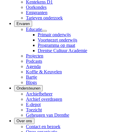
Kentekens D1
Oorkondes
Emigranten
Tarieven onderzoek
Ervaren
Educatie
Primair onderwijs
Voortgezet onderwijs
Programma op maat
Drentse Cultuur Academie
Projecten
Podcasts
Agenda
Koffie & Keuvelen
Bartje
Blogs
Ondersteunen
Archiefbeheer
Archief overdragen
E-depot
Toezicht
Geheugen van Drenthe
Over ons
Contact en bezoek
Onze organisatie