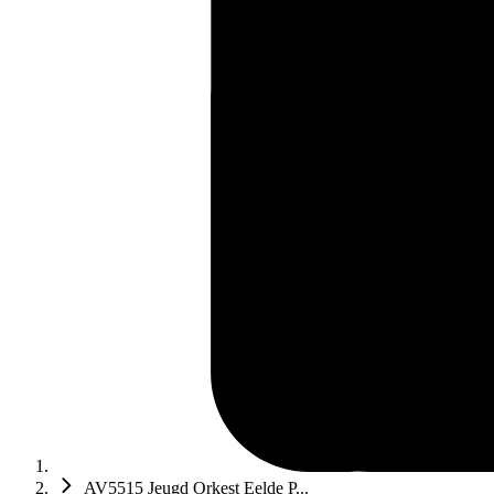
AV5515 Jeugd Orkest Eelde P...