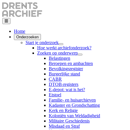
Home
Onderzoeken
Start je onderzoek
Hoe werkt archiefonderzoek?
Zoeken op onderwerp
Belastingen
Beroepen en ambachten
Bevolkingsregister
Burgerlijke stand
CABR
DTOB-registers
E-depot: wat is het?
Etstoel
Familie- en huisarchieven
Kadaster en Grondschatting
Kerk en Religie
Koloniën van Weldadigheid
Militaire Geschiedenis
Misdaad en Straf