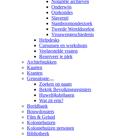
Notariële archieven
Onderwijs
Oorkondes
Slavernij
Stamboomonderzoek
Tweede Wereldoorlog
Vrouwengeschiedenis
Helpdesks
Cursussen en workshops
Veelgestelde vragen
Reserveer je plek
Archiefstukken
Kaarten
Kranten
Genealogie
Zoeken op naam
Bekijk Bevolkingsregisters
Huwelijksbijlagen
Wat zit erin?
Beeldbank
Bouwdossiers
Film & Geluid
Koloniehuizen
Koloniehuizen personen
Bibliotheek