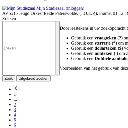
Mijn Studiezaal (inloggen)
AV5515 Jeugd Orkest Eelde Paterswolde. (J.O.E.P,); Frame; 01-12-
Zoeken
Door leestekens in uw zoekopdracht te 
Gebruik een
vraagteken (?)
om
Gebruik een
sterretje (*)
om me
Gebruik een
dollarteken ($)
vo
Gebruik een
minteken (-)
om zo
Gebruik een
Dubbele aanhalin
Voorbeelden van het gebruik van deze
Zoek
Uitgebreid zoeken
1
...
2
3
4
5
6