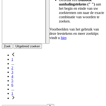
aanhalingstekens (" ")
aan
het begin en einde van uw
zoektermen om naar de exacte
combinatie van woorden te
zoeken.
Voorbeelden van het gebruik van
deze leestekens en meer zoektips
vindt u
hier
.
Zoek
Uitgebreid zoeken
1
...
2
3
4
5
6
...
1