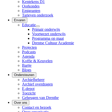
Kentekens D1
Oorkondes
Emigranten
Tarieven onderzoek
Ervaren
Educatie
Primair onderwijs
Voortgezet onderwijs
Programma op maat
Drentse Cultuur Academie
Projecten
Podcasts
Agenda
Koffie & Keuvelen
Bartje
Blogs
Ondersteunen
Archiefbeheer
Archief overdragen
E-depot
Toezicht
Geheugen van Drenthe
Over ons
Contact en bezoek
Onze organisatie