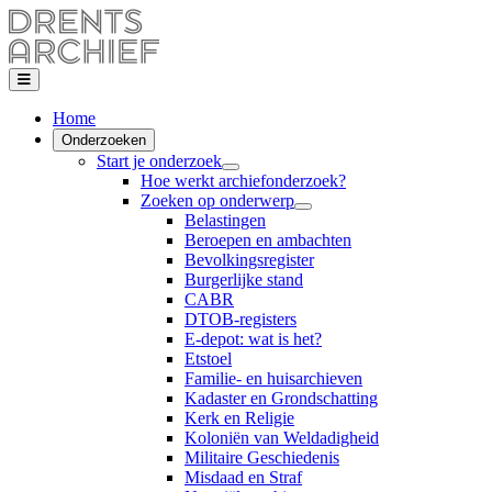
Home
Onderzoeken
Start je onderzoek
Hoe werkt archiefonderzoek?
Zoeken op onderwerp
Belastingen
Beroepen en ambachten
Bevolkingsregister
Burgerlijke stand
CABR
DTOB-registers
E-depot: wat is het?
Etstoel
Familie- en huisarchieven
Kadaster en Grondschatting
Kerk en Religie
Koloniën van Weldadigheid
Militaire Geschiedenis
Misdaad en Straf