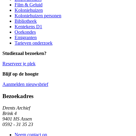
Film & Geluid
Koloniehuizen
Koloniehuizen personen
Bibliotheek
Kentekens D1
Oorkondes
Emigranten
Tarieven onderzoek
Studiezaal bezoeken?
Reserveer je plek
Blijf op de hoogte
Aanmelden nieuwsbrief
Algemene informatie
Bezoekadres
Drents Archief
Brink 4
9401 HS Assen
0592 - 31 35 23
Neem contact op