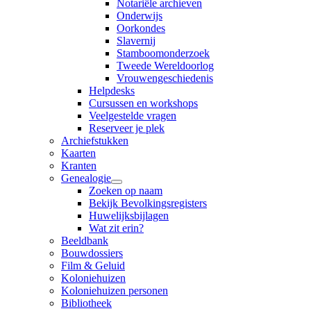
Notariële archieven
Onderwijs
Oorkondes
Slavernij
Stamboomonderzoek
Tweede Wereldoorlog
Vrouwengeschiedenis
Helpdesks
Cursussen en workshops
Veelgestelde vragen
Reserveer je plek
Archiefstukken
Kaarten
Kranten
Genealogie
Zoeken op naam
Bekijk Bevolkingsregisters
Huwelijksbijlagen
Wat zit erin?
Beeldbank
Bouwdossiers
Film & Geluid
Koloniehuizen
Koloniehuizen personen
Bibliotheek