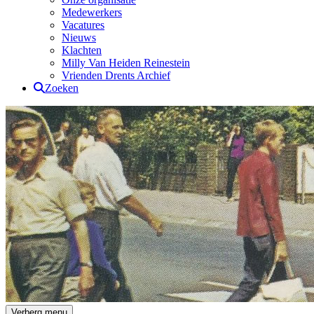
Medewerkers
Vacatures
Nieuws
Klachten
Milly Van Heiden Reinestein
Vrienden Drents Archief
Zoeken
Drents Archief
Verberg menu