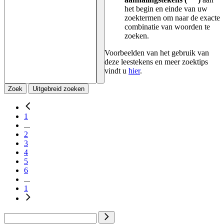
het begin en einde van uw
zoektermen om naar de exacte
combinatie van woorden te
zoeken.
Voorbeelden van het gebruik van
deze leestekens en meer zoektips
vindt u
hier
.
Zoek
Uitgebreid zoeken
1
...
2
3
4
5
6
...
1