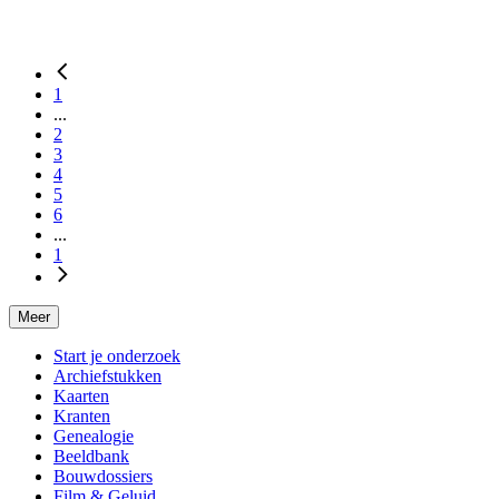
1
...
2
3
4
5
6
...
1
Meer
Start je onderzoek
Archiefstukken
Kaarten
Kranten
Genealogie
Beeldbank
Bouwdossiers
Film & Geluid