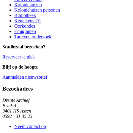
Koloniehuizen
Koloniehuizen personen
Bibliotheek
Kentekens D1
Oorkondes
Emigranten
Tarieven onderzoek
Studiezaal bezoeken?
Reserveer je plek
Blijf op de hoogte
Aanmelden nieuwsbrief
Algemene informatie
Bezoekadres
Drents Archief
Brink 4
9401 HS Assen
0592 - 31 35 23
Neem contact op