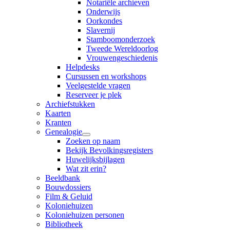
Notariële archieven
Onderwijs
Oorkondes
Slavernij
Stamboomonderzoek
Tweede Wereldoorlog
Vrouwengeschiedenis
Helpdesks
Cursussen en workshops
Veelgestelde vragen
Reserveer je plek
Archiefstukken
Kaarten
Kranten
Genealogie
Zoeken op naam
Bekijk Bevolkingsregisters
Huwelijksbijlagen
Wat zit erin?
Beeldbank
Bouwdossiers
Film & Geluid
Koloniehuizen
Koloniehuizen personen
Bibliotheek