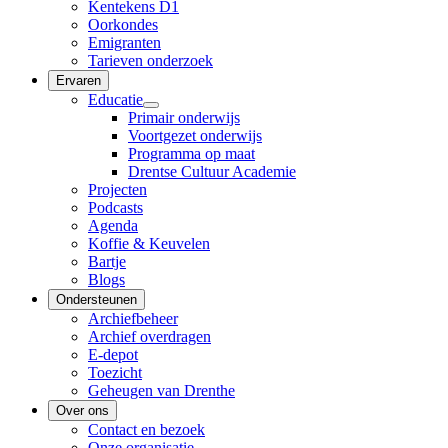
Kentekens D1
Oorkondes
Emigranten
Tarieven onderzoek
Ervaren
Educatie
Primair onderwijs
Voortgezet onderwijs
Programma op maat
Drentse Cultuur Academie
Projecten
Podcasts
Agenda
Koffie & Keuvelen
Bartje
Blogs
Ondersteunen
Archiefbeheer
Archief overdragen
E-depot
Toezicht
Geheugen van Drenthe
Over ons
Contact en bezoek
Onze organisatie