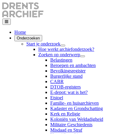
Home
Onderzoeken
Start je onderzoek
Hoe werkt archiefonderzoek?
Zoeken op onderwerp
Belastingen
Beroepen en ambachten
Bevolkingsregister
Burgerlijke stand
CABR
DTOB-registers
E-depot: wat is het?
Etstoel
Familie- en huisarchieven
Kadaster en Grondschatting
Kerk en Religie
Koloniën van Weldadigheid
Militaire Geschiedenis
Misdaad en Straf