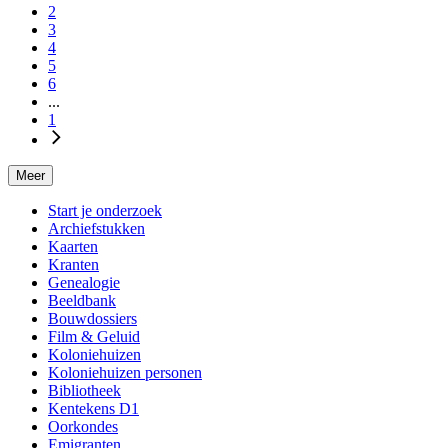
2
3
4
5
6
...
1
Meer
Start je onderzoek
Archiefstukken
Kaarten
Kranten
Genealogie
Beeldbank
Bouwdossiers
Film & Geluid
Koloniehuizen
Koloniehuizen personen
Bibliotheek
Kentekens D1
Oorkondes
Emigranten