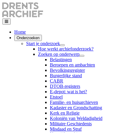
Home
Onderzoeken
Start je onderzoek
Hoe werkt archiefonderzoek?
Zoeken op onderwerp
Belastingen
Beroepen en ambachten
Bevolkingsregister
Burgerlijke stand
CABR
DTOB-registers
E-depot: wat is het?
Etstoel
Familie- en huisarchieven
Kadaster en Grondschatting
Kerk en Religie
Koloniën van Weldadigheid
Militaire Geschiedenis
Misdaad en Straf