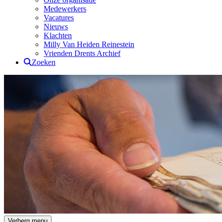
Medewerkers
Vacatures
Nieuws
Klachten
Milly Van Heiden Reinestein
Vrienden Drents Archief
Zoeken
Drents Archief
Verberg menu