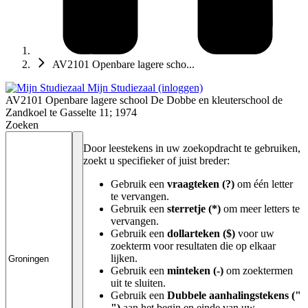
AV2101 Openbare lagere scho...
Mijn Studiezaal (inloggen)
AV2101 Openbare lagere school De Dobbe en kleuterschool de
Zandkoel te Gasselte 11; 1974
Zoeken
Door leestekens in uw zoekopdracht te gebruiken,
zoekt u specifieker of juist breder:
Gebruik een
vraagteken (?)
om één letter
te vervangen.
Gebruik een
sterretje (*)
om meer letters te
vervangen.
Gebruik een
dollarteken ($)
voor uw
zoekterm voor resultaten die op elkaar
lijken.
Gebruik een
minteken (-)
om zoektermen
uit te sluiten.
Gebruik een
Dubbele aanhalingstekens ("
")
aan het begin en einde van uw