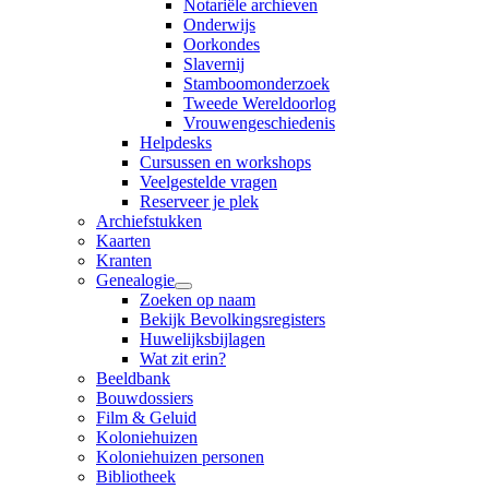
Notariële archieven
Onderwijs
Oorkondes
Slavernij
Stamboomonderzoek
Tweede Wereldoorlog
Vrouwengeschiedenis
Helpdesks
Cursussen en workshops
Veelgestelde vragen
Reserveer je plek
Archiefstukken
Kaarten
Kranten
Genealogie
Zoeken op naam
Bekijk Bevolkingsregisters
Huwelijksbijlagen
Wat zit erin?
Beeldbank
Bouwdossiers
Film & Geluid
Koloniehuizen
Koloniehuizen personen
Bibliotheek