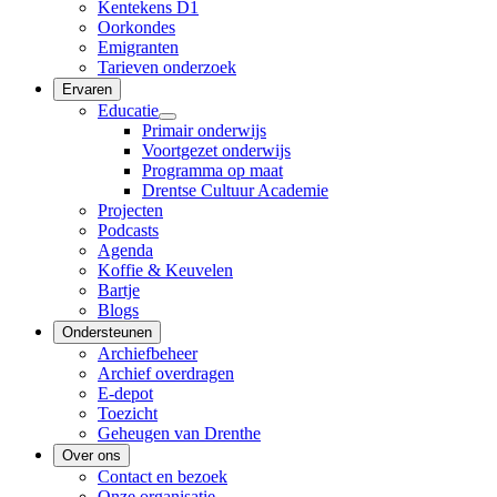
Kentekens D1
Oorkondes
Emigranten
Tarieven onderzoek
Ervaren
Educatie
Primair onderwijs
Voortgezet onderwijs
Programma op maat
Drentse Cultuur Academie
Projecten
Podcasts
Agenda
Koffie & Keuvelen
Bartje
Blogs
Ondersteunen
Archiefbeheer
Archief overdragen
E-depot
Toezicht
Geheugen van Drenthe
Over ons
Contact en bezoek
Onze organisatie