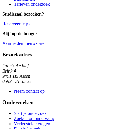
Tarieven onderzoek
Studiezaal bezoeken?
Reserveer je plek
Blijf op de hoogte
Aanmelden nieuwsbrief
Algemene informatie
Bezoekadres
Drents Archief
Brink 4
9401 HS Assen
0592 - 31 35 23
Neem contact op
Onderzoeken
Start je onderzoek
Zoeken op onderwerp
Veelgestelde vragen
Plan je bezoek