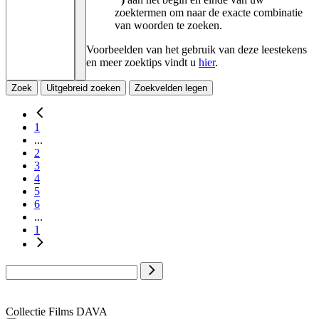
zoektermen om naar de exacte combinatie
van woorden te zoeken.
Voorbeelden van het gebruik van deze leestekens
en meer zoektips vindt u
hier
.
Zoek
Uitgebreid zoeken
Zoekvelden legen
1
...
2
3
4
5
6
...
1
Collectie Films DAVA