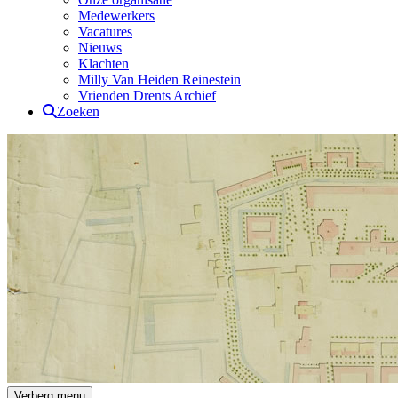
Medewerkers
Vacatures
Nieuws
Klachten
Milly Van Heiden Reinestein
Vrienden Drents Archief
Zoeken
Drents Archief
Verberg menu