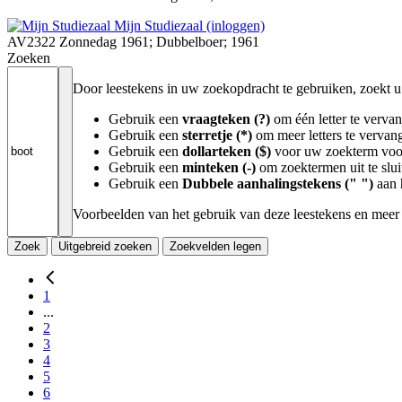
Mijn Studiezaal (inloggen)
AV2322 Zonnedag 1961; Dubbelboer; 1961
Zoeken
Door leestekens in uw zoekopdracht te gebruiken, zoekt u s
Gebruik een
vraagteken (?)
om één letter te verva
Gebruik een
sterretje (*)
om meer letters te vervan
Gebruik een
dollarteken ($)
voor uw zoekterm voor 
Gebruik een
minteken (-)
om zoektermen uit te slui
Gebruik een
Dubbele aanhalingstekens (" ")
aan 
Voorbeelden van het gebruik van deze leestekens en meer
Zoek
Uitgebreid zoeken
Zoekvelden legen
1
...
2
3
4
5
6