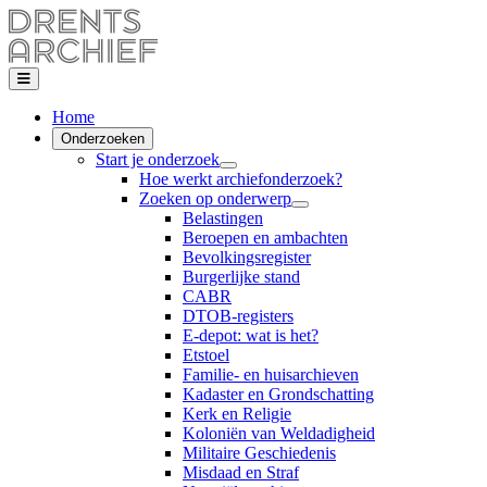
Home
Onderzoeken
Start je onderzoek
Hoe werkt archiefonderzoek?
Zoeken op onderwerp
Belastingen
Beroepen en ambachten
Bevolkingsregister
Burgerlijke stand
CABR
DTOB-registers
E-depot: wat is het?
Etstoel
Familie- en huisarchieven
Kadaster en Grondschatting
Kerk en Religie
Koloniën van Weldadigheid
Militaire Geschiedenis
Misdaad en Straf