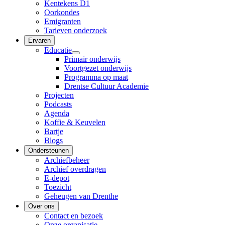
Kentekens D1
Oorkondes
Emigranten
Tarieven onderzoek
Ervaren
Educatie
Primair onderwijs
Voortgezet onderwijs
Programma op maat
Drentse Cultuur Academie
Projecten
Podcasts
Agenda
Koffie & Keuvelen
Bartje
Blogs
Ondersteunen
Archiefbeheer
Archief overdragen
E-depot
Toezicht
Geheugen van Drenthe
Over ons
Contact en bezoek
Onze organisatie