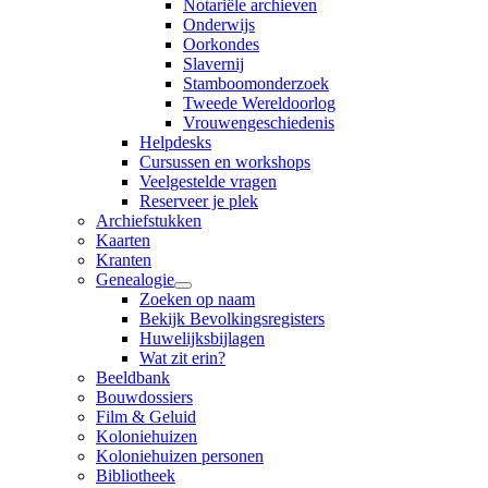
Notariële archieven
Onderwijs
Oorkondes
Slavernij
Stamboomonderzoek
Tweede Wereldoorlog
Vrouwengeschiedenis
Helpdesks
Cursussen en workshops
Veelgestelde vragen
Reserveer je plek
Archiefstukken
Kaarten
Kranten
Genealogie
Zoeken op naam
Bekijk Bevolkingsregisters
Huwelijksbijlagen
Wat zit erin?
Beeldbank
Bouwdossiers
Film & Geluid
Koloniehuizen
Koloniehuizen personen
Bibliotheek