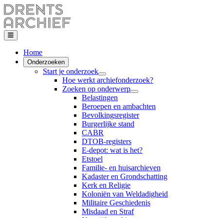
Home
Onderzoeken
Start je onderzoek
Hoe werkt archiefonderzoek?
Zoeken op onderwerp
Belastingen
Beroepen en ambachten
Bevolkingsregister
Burgerlijke stand
CABR
DTOB-registers
E-depot: wat is het?
Etstoel
Familie- en huisarchieven
Kadaster en Grondschatting
Kerk en Religie
Koloniën van Weldadigheid
Militaire Geschiedenis
Misdaad en Straf