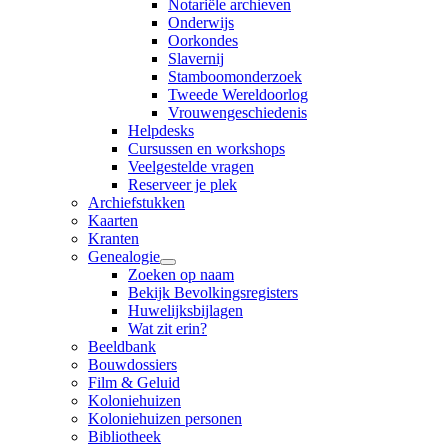
Notariële archieven
Onderwijs
Oorkondes
Slavernij
Stamboomonderzoek
Tweede Wereldoorlog
Vrouwengeschiedenis
Helpdesks
Cursussen en workshops
Veelgestelde vragen
Reserveer je plek
Archiefstukken
Kaarten
Kranten
Genealogie
Zoeken op naam
Bekijk Bevolkingsregisters
Huwelijksbijlagen
Wat zit erin?
Beeldbank
Bouwdossiers
Film & Geluid
Koloniehuizen
Koloniehuizen personen
Bibliotheek