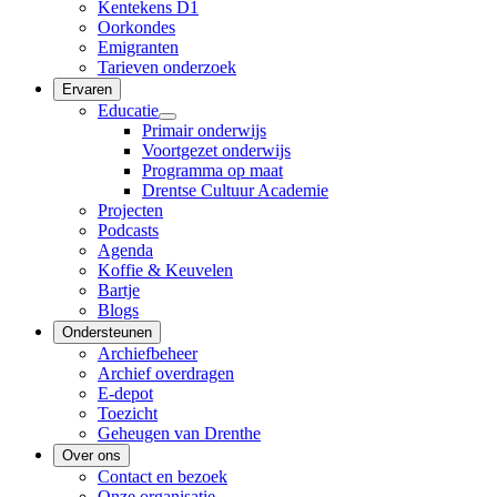
Kentekens D1
Oorkondes
Emigranten
Tarieven onderzoek
Ervaren
Educatie
Primair onderwijs
Voortgezet onderwijs
Programma op maat
Drentse Cultuur Academie
Projecten
Podcasts
Agenda
Koffie & Keuvelen
Bartje
Blogs
Ondersteunen
Archiefbeheer
Archief overdragen
E-depot
Toezicht
Geheugen van Drenthe
Over ons
Contact en bezoek
Onze organisatie