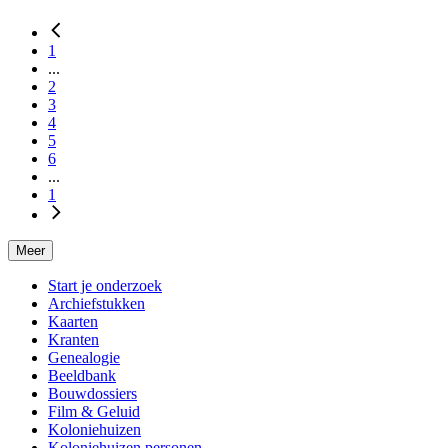
Zuidlaren
1
...
2
3
4
5
6
...
1
Meer
Start je onderzoek
Archiefstukken
Kaarten
Kranten
Genealogie
Beeldbank
Bouwdossiers
Film & Geluid
Koloniehuizen
Koloniehuizen personen