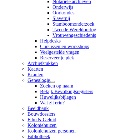
Notariële archieven
Onderwijs
Oorkondes
Slavernij
Stamboomonderzoek
Tweede Wereldoorlog
Vrouwengeschiedenis
Helpdesks
Cursussen en workshops
Veelgestelde vragen
Reserveer je plek
Archiefstukken
Kaarten
Kranten
Genealogie
Zoeken op naam
Bekijk Bevolkingsregisters
Huwelijksbijlagen
Wat zit erin?
Beeldbank
Bouwdossiers
Film & Geluid
Koloniehuizen
Koloniehuizen personen
Bibliotheek