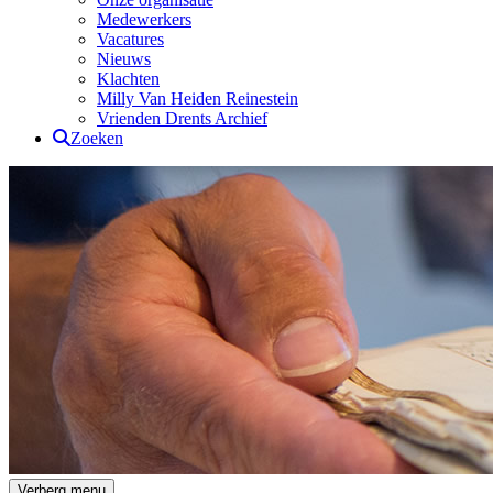
Medewerkers
Vacatures
Nieuws
Klachten
Milly Van Heiden Reinestein
Vrienden Drents Archief
Zoeken
Drents Archief
Verberg menu