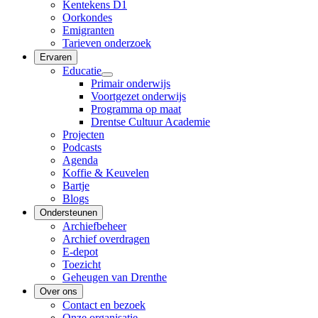
Kentekens D1
Oorkondes
Emigranten
Tarieven onderzoek
Ervaren
Educatie
Primair onderwijs
Voortgezet onderwijs
Programma op maat
Drentse Cultuur Academie
Projecten
Podcasts
Agenda
Koffie & Keuvelen
Bartje
Blogs
Ondersteunen
Archiefbeheer
Archief overdragen
E-depot
Toezicht
Geheugen van Drenthe
Over ons
Contact en bezoek
Onze organisatie