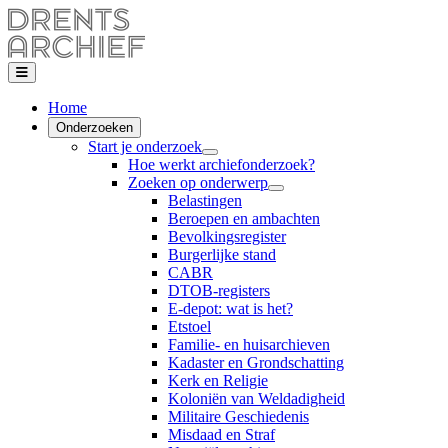
Home
Onderzoeken
Start je onderzoek
Hoe werkt archiefonderzoek?
Zoeken op onderwerp
Belastingen
Beroepen en ambachten
Bevolkingsregister
Burgerlijke stand
CABR
DTOB-registers
E-depot: wat is het?
Etstoel
Familie- en huisarchieven
Kadaster en Grondschatting
Kerk en Religie
Koloniën van Weldadigheid
Militaire Geschiedenis
Misdaad en Straf