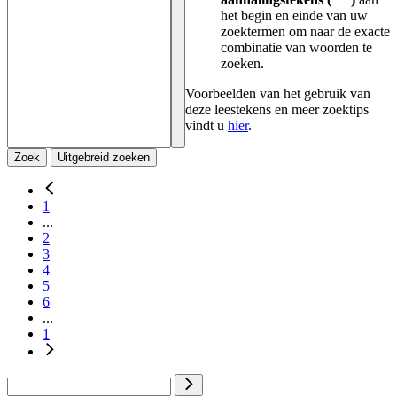
het begin en einde van uw
zoektermen om naar de exacte
combinatie van woorden te
zoeken.
Voorbeelden van het gebruik van
deze leestekens en meer zoektips
vindt u
hier
.
Zoek
Uitgebreid zoeken
1
...
2
3
4
5
6
...
1