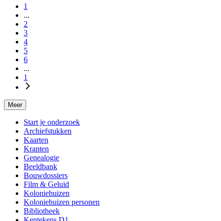
1
...
2
3
4
5
6
...
1
Meer
Start je onderzoek
Archiefstukken
Kaarten
Kranten
Genealogie
Beeldbank
Bouwdossiers
Film & Geluid
Koloniehuizen
Koloniehuizen personen
Bibliotheek
Kentekens D1