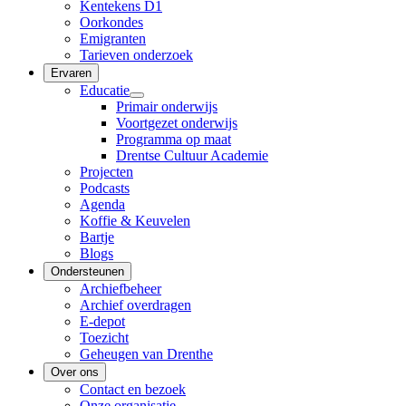
Kentekens D1
Oorkondes
Emigranten
Tarieven onderzoek
Ervaren
Educatie
Primair onderwijs
Voortgezet onderwijs
Programma op maat
Drentse Cultuur Academie
Projecten
Podcasts
Agenda
Koffie & Keuvelen
Bartje
Blogs
Ondersteunen
Archiefbeheer
Archief overdragen
E-depot
Toezicht
Geheugen van Drenthe
Over ons
Contact en bezoek
Onze organisatie