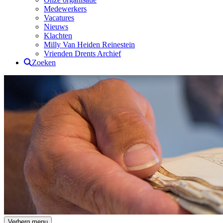
Medewerkers
Vacatures
Nieuws
Klachten
Milly Van Heiden Reinestein
Vrienden Drents Archief
Zoeken
Drents Archief
Verberg menu