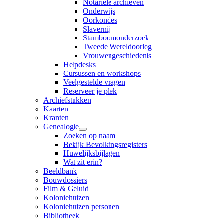
Notariële archieven
Onderwijs
Oorkondes
Slavernij
Stamboomonderzoek
Tweede Wereldoorlog
Vrouwengeschiedenis
Helpdesks
Cursussen en workshops
Veelgestelde vragen
Reserveer je plek
Archiefstukken
Kaarten
Kranten
Genealogie
Zoeken op naam
Bekijk Bevolkingsregisters
Huwelijksbijlagen
Wat zit erin?
Beeldbank
Bouwdossiers
Film & Geluid
Koloniehuizen
Koloniehuizen personen
Bibliotheek