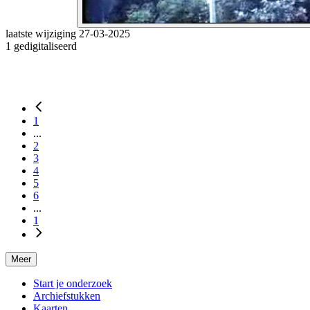
Trefwoorden:
dorpsfeest
laatste wijziging 27-03-2025
1 gedigitaliseerd
Geografische namen:
Zuidvelde
1
...
2
3
4
5
6
...
1
Meer
Start je onderzoek
Archiefstukken
Kaarten