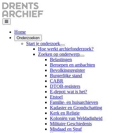
Home
Onderzoeken
Start je onderzoek
Hoe werkt archiefonderzoek?
Zoeken op onderwerp
Belastingen
Beroepen en ambachten
Bevolkingsregister
Burgerlijke stand
CABR
DTOB-registers
E-depot: wat is het?
Etstoel
Familie- en huisarchieven
Kadaster en Grondschatting
Kerk en Religie
Koloniën van Weldadigheid
Militaire Geschiedenis
Misdaad en Straf