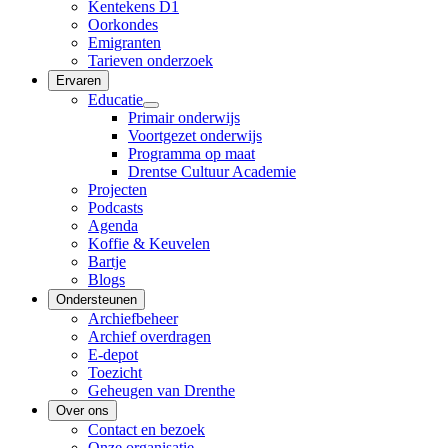
Kentekens D1
Oorkondes
Emigranten
Tarieven onderzoek
Ervaren
Educatie
Primair onderwijs
Voortgezet onderwijs
Programma op maat
Drentse Cultuur Academie
Projecten
Podcasts
Agenda
Koffie & Keuvelen
Bartje
Blogs
Ondersteunen
Archiefbeheer
Archief overdragen
E-depot
Toezicht
Geheugen van Drenthe
Over ons
Contact en bezoek
Onze organisatie