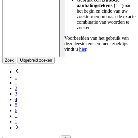
aanhalingstekens (" ")
aan
het begin en einde van uw
zoektermen om naar de exacte
combinatie van woorden te
zoeken.
Voorbeelden van het gebruik van
deze leestekens en meer zoektips
vindt u
hier
.
Zoek
Uitgebreid zoeken
1
...
2
3
4
5
6
...
1