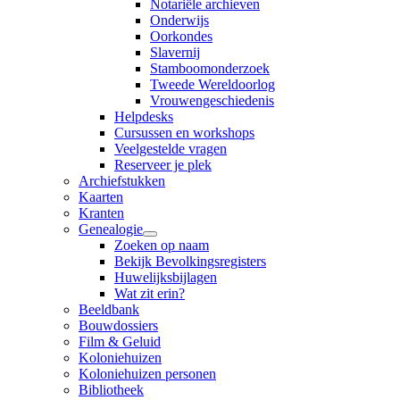
Notariële archieven
Onderwijs
Oorkondes
Slavernij
Stamboomonderzoek
Tweede Wereldoorlog
Vrouwengeschiedenis
Helpdesks
Cursussen en workshops
Veelgestelde vragen
Reserveer je plek
Archiefstukken
Kaarten
Kranten
Genealogie
Zoeken op naam
Bekijk Bevolkingsregisters
Huwelijksbijlagen
Wat zit erin?
Beeldbank
Bouwdossiers
Film & Geluid
Koloniehuizen
Koloniehuizen personen
Bibliotheek