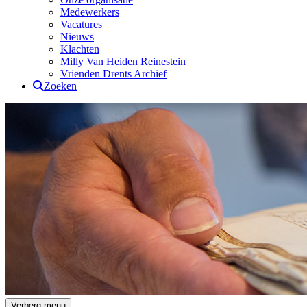
Medewerkers
Vacatures
Nieuws
Klachten
Milly Van Heiden Reinestein
Vrienden Drents Archief
Zoeken
Drents Archief
Verberg menu