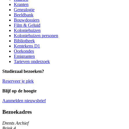
Kranten
Genealogie
Beeldbank
Bouwdossiers
Film & Geluid
Koloniehuizen
Koloniehuizen personen
Bibliotheek
Kentekens D1
Oorkondes
Emigranten
Tarieven onderzoek
Studiezaal bezoeken?
Reserveer je plek
Blijf op de hoogte
Aanmelden nieuwsbrief
Algemene informatie
Bezoekadres
Drents Archief
Brink 4