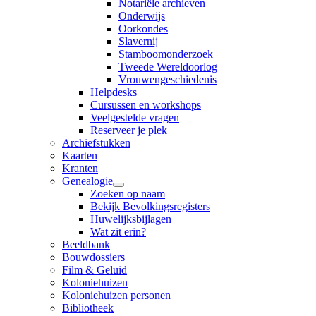
Notariële archieven
Onderwijs
Oorkondes
Slavernij
Stamboomonderzoek
Tweede Wereldoorlog
Vrouwengeschiedenis
Helpdesks
Cursussen en workshops
Veelgestelde vragen
Reserveer je plek
Archiefstukken
Kaarten
Kranten
Genealogie
Zoeken op naam
Bekijk Bevolkingsregisters
Huwelijksbijlagen
Wat zit erin?
Beeldbank
Bouwdossiers
Film & Geluid
Koloniehuizen
Koloniehuizen personen
Bibliotheek