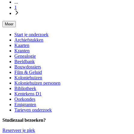
...
1
Meer
Start je onderzoek
Archiefstukken
Kaarten
Kranten
Genealogie
Beeldbank
Bouwdossiers
Film & Geluid
Koloniehuizen
Koloniehuizen personen
Bibliotheek
Kentekens D1
Oorkondes
Emigranten
Tarieven onderzoek
Studiezaal bezoeken?
Reserveer je plek