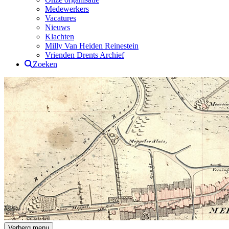
Medewerkers
Vacatures
Nieuws
Klachten
Milly Van Heiden Reinestein
Vrienden Drents Archief
Zoeken
Drents Archief
Verberg menu