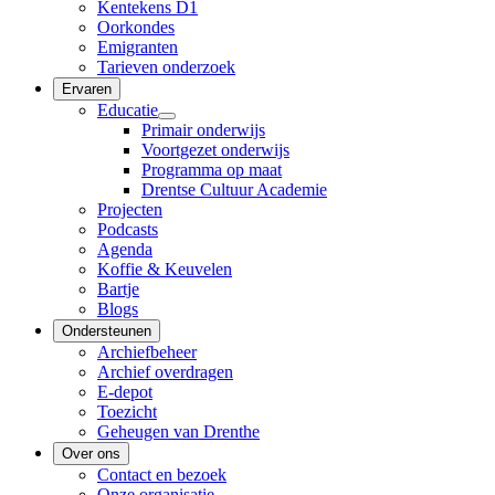
Kentekens D1
Oorkondes
Emigranten
Tarieven onderzoek
Ervaren
Educatie
Primair onderwijs
Voortgezet onderwijs
Programma op maat
Drentse Cultuur Academie
Projecten
Podcasts
Agenda
Koffie & Keuvelen
Bartje
Blogs
Ondersteunen
Archiefbeheer
Archief overdragen
E-depot
Toezicht
Geheugen van Drenthe
Over ons
Contact en bezoek
Onze organisatie