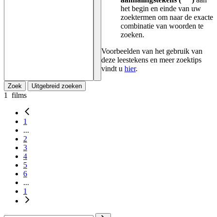
het begin en einde van uw
zoektermen om naar de exacte
combinatie van woorden te
zoeken.
Voorbeelden van het gebruik van
deze leestekens en meer zoektips
vindt u
hier
.
Zoek
Uitgebreid zoeken
1
films
1
...
2
3
4
5
6
...
1