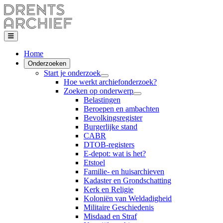
Home
Onderzoeken
Start je onderzoek
Hoe werkt archiefonderzoek?
Zoeken op onderwerp
Belastingen
Beroepen en ambachten
Bevolkingsregister
Burgerlijke stand
CABR
DTOB-registers
E-depot: wat is het?
Etstoel
Familie- en huisarchieven
Kadaster en Grondschatting
Kerk en Religie
Koloniën van Weldadigheid
Militaire Geschiedenis
Misdaad en Straf