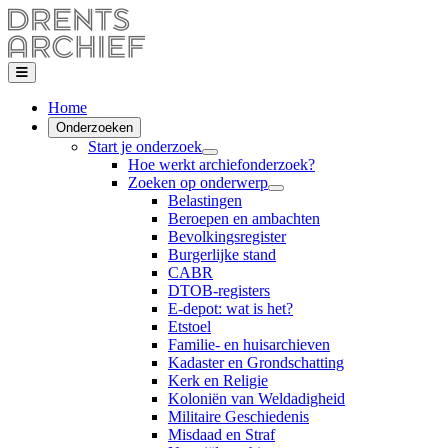
Home
Onderzoeken
Start je onderzoek
Hoe werkt archiefonderzoek?
Zoeken op onderwerp
Belastingen
Beroepen en ambachten
Bevolkingsregister
Burgerlijke stand
CABR
DTOB-registers
E-depot: wat is het?
Etstoel
Familie- en huisarchieven
Kadaster en Grondschatting
Kerk en Religie
Koloniën van Weldadigheid
Militaire Geschiedenis
Misdaad en Straf