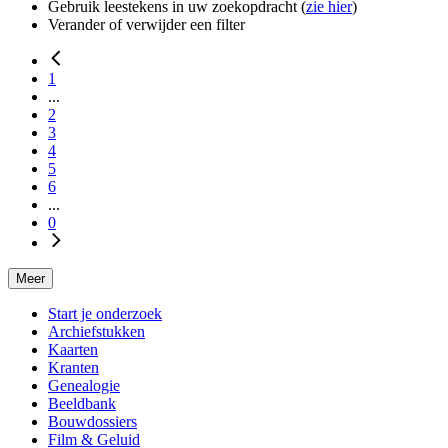
Gebruik leestekens in uw zoekopdracht (
zie hier
)
Verander of verwijder een filter
1
...
2
3
4
5
6
...
0
Meer
Start je onderzoek
Archiefstukken
Kaarten
Kranten
Genealogie
Beeldbank
Bouwdossiers
Film & Geluid