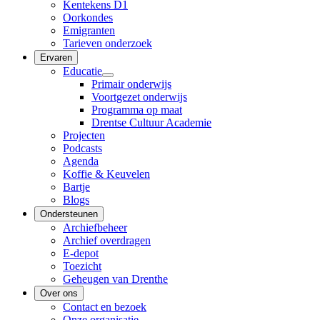
Kentekens D1
Oorkondes
Emigranten
Tarieven onderzoek
Ervaren
Educatie
Primair onderwijs
Voortgezet onderwijs
Programma op maat
Drentse Cultuur Academie
Projecten
Podcasts
Agenda
Koffie & Keuvelen
Bartje
Blogs
Ondersteunen
Archiefbeheer
Archief overdragen
E-depot
Toezicht
Geheugen van Drenthe
Over ons
Contact en bezoek
Onze organisatie