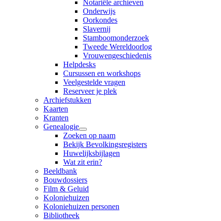
Notariële archieven
Onderwijs
Oorkondes
Slavernij
Stamboomonderzoek
Tweede Wereldoorlog
Vrouwengeschiedenis
Helpdesks
Cursussen en workshops
Veelgestelde vragen
Reserveer je plek
Archiefstukken
Kaarten
Kranten
Genealogie
Zoeken op naam
Bekijk Bevolkingsregisters
Huwelijksbijlagen
Wat zit erin?
Beeldbank
Bouwdossiers
Film & Geluid
Koloniehuizen
Koloniehuizen personen
Bibliotheek