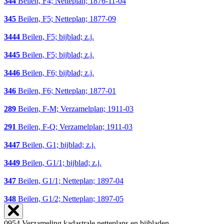
344
Beilen, F4; Netteplan; 1876-11-04
345
Beilen, F5; Netteplan; 1877-09
3444
Beilen, F5; bijblad; z.j.
3445
Beilen, F5; bijblad; z.j.
3446
Beilen, F6; bijblad; z.j.
346
Beilen, F6; Netteplan; 1877-01
289
Beilen, F-M; Verzamelplan; 1911-03
291
Beilen, F-Q; Verzamelplan; 1911-03
3447
Beilen, G1; bijblad; z.j.
3449
Beilen, G1/1; bijblad; z.j.
347
Beilen, G1/1; Netteplan; 1897-04
348
Beilen, G1/2; Netteplan; 1897-05
0954 Verzameling kadastrale netteplans en bijbladen