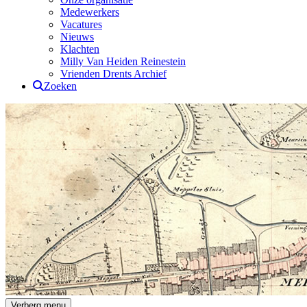
Medewerkers
Vacatures
Nieuws
Klachten
Milly Van Heiden Reinestein
Vrienden Drents Archief
Zoeken
Drents Archief
Verberg menu