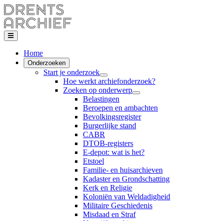
Home
Onderzoeken
Start je onderzoek
Hoe werkt archiefonderzoek?
Zoeken op onderwerp
Belastingen
Beroepen en ambachten
Bevolkingsregister
Burgerlijke stand
CABR
DTOB-registers
E-depot: wat is het?
Etstoel
Familie- en huisarchieven
Kadaster en Grondschatting
Kerk en Religie
Koloniën van Weldadigheid
Militaire Geschiedenis
Misdaad en Straf