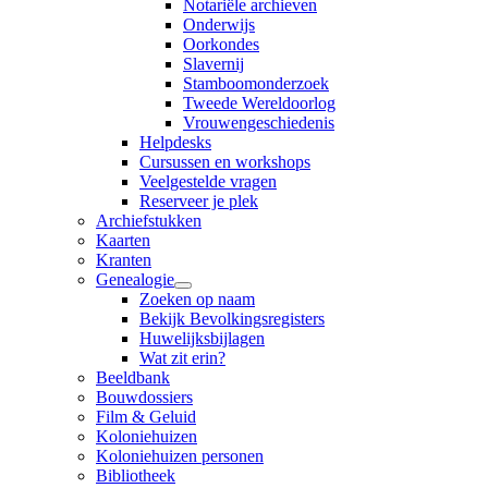
Notariële archieven
Onderwijs
Oorkondes
Slavernij
Stamboomonderzoek
Tweede Wereldoorlog
Vrouwengeschiedenis
Helpdesks
Cursussen en workshops
Veelgestelde vragen
Reserveer je plek
Archiefstukken
Kaarten
Kranten
Genealogie
Zoeken op naam
Bekijk Bevolkingsregisters
Huwelijksbijlagen
Wat zit erin?
Beeldbank
Bouwdossiers
Film & Geluid
Koloniehuizen
Koloniehuizen personen
Bibliotheek