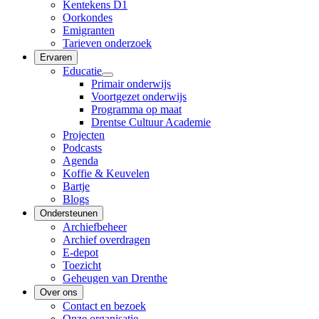
Kentekens D1
Oorkondes
Emigranten
Tarieven onderzoek
Ervaren
Educatie
Primair onderwijs
Voortgezet onderwijs
Programma op maat
Drentse Cultuur Academie
Projecten
Podcasts
Agenda
Koffie & Keuvelen
Bartje
Blogs
Ondersteunen
Archiefbeheer
Archief overdragen
E-depot
Toezicht
Geheugen van Drenthe
Over ons
Contact en bezoek
Onze organisatie