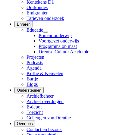
Kentekens D1
Oorkondes
Emigranten
Tarieven onderzoek
Ervaren
Educatie
Primair onderwijs
Voortgezet onderwijs
Programma op maat
Drentse Cultuur Academie
Projecten
Podcasts
Agenda
Koffie & Keuvelen
Bartje
Blogs
Ondersteunen
Archiefbeheer
Archief overdragen
E-depot
Toezicht
Geheugen van Drenthe
Over ons
Contact en bezoek
Onze organisatie