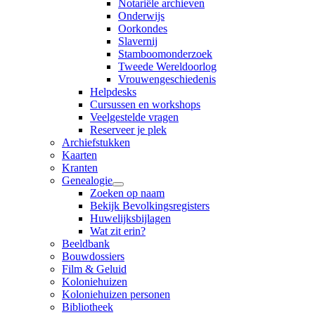
Notariële archieven
Onderwijs
Oorkondes
Slavernij
Stamboomonderzoek
Tweede Wereldoorlog
Vrouwengeschiedenis
Helpdesks
Cursussen en workshops
Veelgestelde vragen
Reserveer je plek
Archiefstukken
Kaarten
Kranten
Genealogie
Zoeken op naam
Bekijk Bevolkingsregisters
Huwelijksbijlagen
Wat zit erin?
Beeldbank
Bouwdossiers
Film & Geluid
Koloniehuizen
Koloniehuizen personen
Bibliotheek