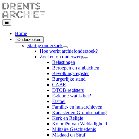
Home
Onderzoeken
Start je onderzoek
Hoe werkt archiefonderzoek?
Zoeken op onderwerp
Belastingen
Beroepen en ambachten
Bevolkingsregister
Burgerlijke stand
CABR
DTOB-registers
E-depot: wat is het?
Etstoel
Familie- en huisarchieven
Kadaster en Grondschatting
Kerk en Religie
Koloniën van Weldadigheid
Militaire Geschiedenis
Misdaad en Straf