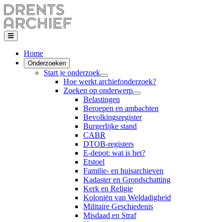
Home
Onderzoeken
Start je onderzoek
Hoe werkt archiefonderzoek?
Zoeken op onderwerp
Belastingen
Beroepen en ambachten
Bevolkingsregister
Burgerlijke stand
CABR
DTOB-registers
E-depot: wat is het?
Etstoel
Familie- en huisarchieven
Kadaster en Grondschatting
Kerk en Religie
Koloniën van Weldadigheid
Militaire Geschiedenis
Misdaad en Straf