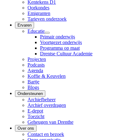
Kentekens D1
Oorkondes
Emigranten
Tarieven onderzoek
Ervaren
Educatie
Primair onderwijs
Voortgezet onderwijs
Programma op maat
Drentse Cultuur Academie
Projecten
Podcasts
Agenda
Koffie & Keuvelen
Bartje
Blogs
Ondersteunen
Archiefbeheer
Archief overdragen
E-depot
Toezicht
Geheugen van Drenthe
Over ons
Contact en bezoek
Onze organisatie