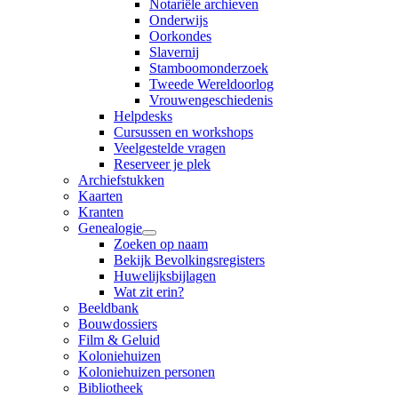
Notariële archieven
Onderwijs
Oorkondes
Slavernij
Stamboomonderzoek
Tweede Wereldoorlog
Vrouwengeschiedenis
Helpdesks
Cursussen en workshops
Veelgestelde vragen
Reserveer je plek
Archiefstukken
Kaarten
Kranten
Genealogie
Zoeken op naam
Bekijk Bevolkingsregisters
Huwelijksbijlagen
Wat zit erin?
Beeldbank
Bouwdossiers
Film & Geluid
Koloniehuizen
Koloniehuizen personen
Bibliotheek