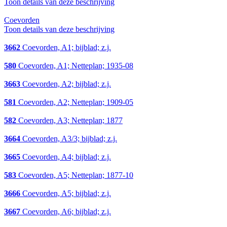
Toon details van deze beschrijving
Coevorden
Toon details van deze beschrijving
3662
Coevorden, A1; bijblad; z.j.
580
Coevorden, A1; Netteplan; 1935-08
3663
Coevorden, A2; bijblad; z.j.
581
Coevorden, A2; Netteplan; 1909-05
582
Coevorden, A3; Netteplan; 1877
3664
Coevorden, A3/3; bijblad; z.j.
3665
Coevorden, A4; bijblad; z.j.
583
Coevorden, A5; Netteplan; 1877-10
3666
Coevorden, A5; bijblad; z.j.
3667
Coevorden, A6; bijblad; z.j.