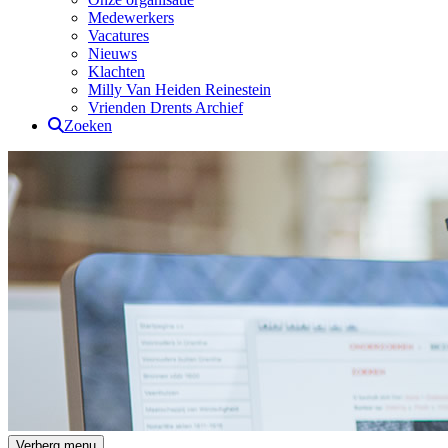
Medewerkers
Vacatures
Nieuws
Klachten
Milly Van Heiden Reinestein
Vrienden Drents Archief
Zoeken
Drents Archief
Verberg menu