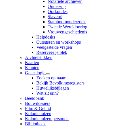
Notariële archieven
Onderwijs
Oorkondes
Slavernij
Stamboomonderzoek
Tweede Wereldoorlog
Vrouwengeschiedenis
Helpdesks
Cursussen en workshops
Veelgestelde vragen
Reserveer je plek
Archiefstukken
Kaarten
Kranten
Genealogie
Zoeken op naam
Bekijk Bevolkingsregisters
Huwelijksbijlagen
Wat zit erin?
Beeldbank
Bouwdossiers
Film & Geluid
Koloniehuizen
Koloniehuizen personen
Bibliotheek