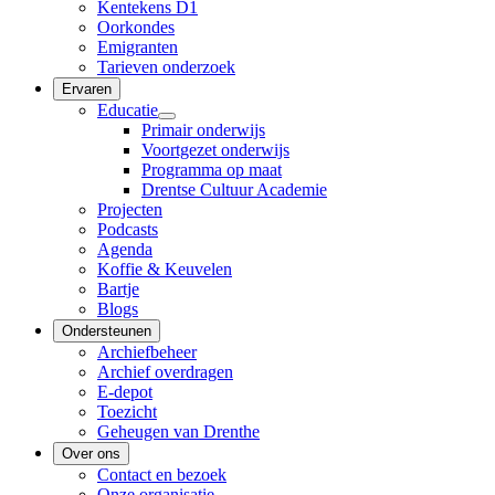
Kentekens D1
Oorkondes
Emigranten
Tarieven onderzoek
Ervaren
Educatie
Primair onderwijs
Voortgezet onderwijs
Programma op maat
Drentse Cultuur Academie
Projecten
Podcasts
Agenda
Koffie & Keuvelen
Bartje
Blogs
Ondersteunen
Archiefbeheer
Archief overdragen
E-depot
Toezicht
Geheugen van Drenthe
Over ons
Contact en bezoek
Onze organisatie