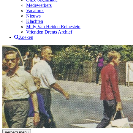
Medewerkers
Vacatures
Nieuws
Klachten
Milly Van Heiden Reinestein
Vrienden Drents Archief
Zoeken
Drents Archief
Verberg menu