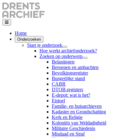
Home
Onderzoeken
Start je onderzoek
Hoe werkt archiefonderzoek?
Zoeken op onderwerp
Belastingen
Beroepen en ambachten
Bevolkingsregister
Burgerlijke stand
CABR
DTOB-registers
E-depot: wat is het?
Etstoel
Familie- en huisarchieven
Kadaster en Grondschatting
Kerk en Religie
Koloniën van Weldadigheid
Militaire Geschiedenis
Misdaad en Straf