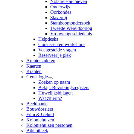
Notariële archieven
Onderwijs
Oorkondes
Slavernij
Stamboomonderzoek
Tweede Wereldoorlog
Vrouwengeschiedenis
Helpdesks
Cursussen en workshops
Veelgestelde vragen
Reserveer je plek
Archiefstukken
Kaarten
Kranten
Genealogie
Zoeken op naam
Bekijk Bevolkingsregisters
Huwelijksbijlagen
Wat zit erin?
Beeldbank
Bouwdossiers
Film & Geluid
Koloniehuizen
Koloniehuizen personen
Bibliotheek