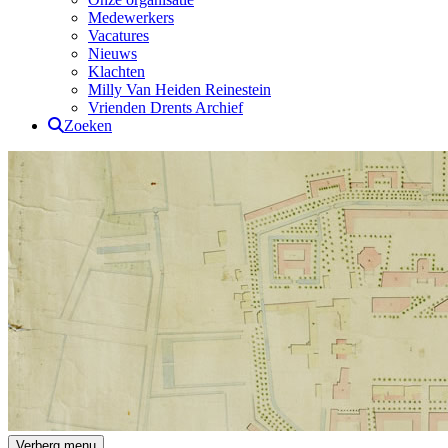
Medewerkers
Vacatures
Nieuws
Klachten
Milly Van Heiden Reinestein
Vrienden Drents Archief
Zoeken
Drents Archief
Verberg menu