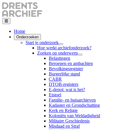
Home
Onderzoeken
Start je onderzoek
Hoe werkt archiefonderzoek?
Zoeken op onderwerp
Belastingen
Beroepen en ambachten
Bevolkingsregister
Burgerlijke stand
CABR
DTOB-registers
E-depot: wat is het?
Etstoel
Familie- en huisarchieven
Kadaster en Grondschatting
Kerk en Religie
Koloniën van Weldadigheid
Militaire Geschiedenis
Misdaad en Straf