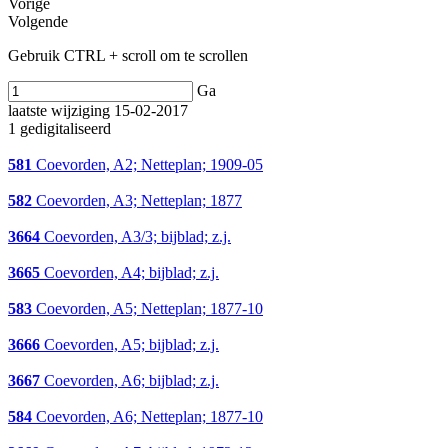
Vorige
Volgende
Gebruik CTRL + scroll om te scrollen
Ga
laatste wijziging 15-02-2017
1 gedigitaliseerd
581
Coevorden, A2; Netteplan; 1909-05
582
Coevorden, A3; Netteplan; 1877
3664
Coevorden, A3/3; bijblad; z.j.
3665
Coevorden, A4; bijblad; z.j.
583
Coevorden, A5; Netteplan; 1877-10
3666
Coevorden, A5; bijblad; z.j.
3667
Coevorden, A6; bijblad; z.j.
584
Coevorden, A6; Netteplan; 1877-10