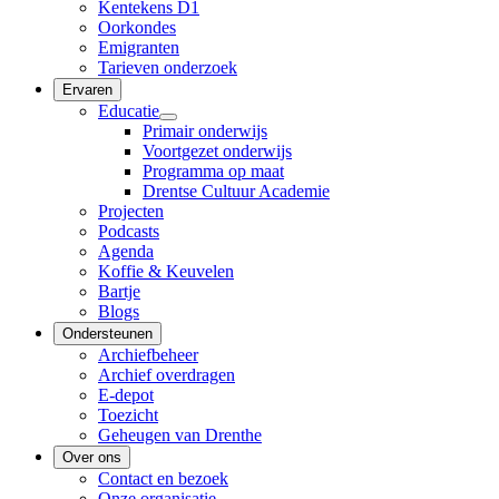
Kentekens D1
Oorkondes
Emigranten
Tarieven onderzoek
Ervaren
Educatie
Primair onderwijs
Voortgezet onderwijs
Programma op maat
Drentse Cultuur Academie
Projecten
Podcasts
Agenda
Koffie & Keuvelen
Bartje
Blogs
Ondersteunen
Archiefbeheer
Archief overdragen
E-depot
Toezicht
Geheugen van Drenthe
Over ons
Contact en bezoek
Onze organisatie